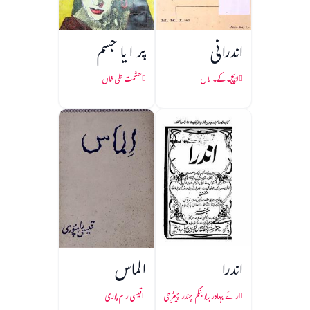
اندرانی
پر ا یا جسم
ایچ۔ کے۔ لال
حشمت علی خاں
اندرا
الماس
رائے بہادر بابو بنکم چندر چیٹرجی
قیسی رام پوری