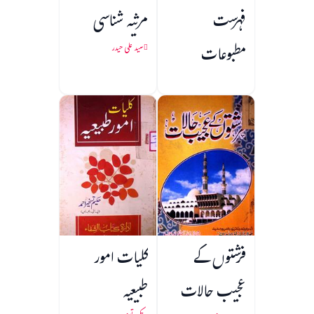
فہرست
مرثیہ شناسی
مطبوعات
سید علی حیدر
فرشتوں کے
کلیات امور
عجیب حالات
طبیعیہ