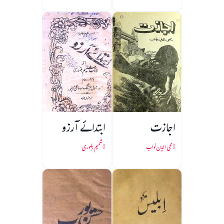
اجازت
ابتدائے آرزو
محی الدین نواب
شمیم بلہوری