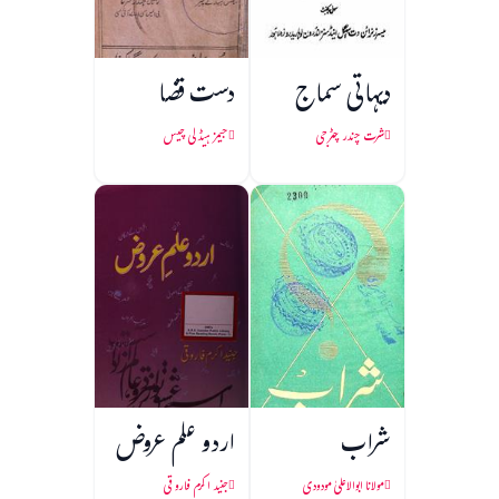
دیہاتی سماج
دست قضا
شرت چندر چٹرجی
جیمز ہیڈلی چیس
شراب
اردو علم عروض
مولانا ابوالاعلیٰ مودودی
جنید اکرم فاروقی