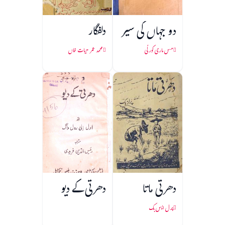
دو جہاں کی سیر
دلفگار
مس ماری کورلّی
محمد عمر حیات خاں
دھرتی ماتا
دھرتی کے دیو
پرل ایس بک