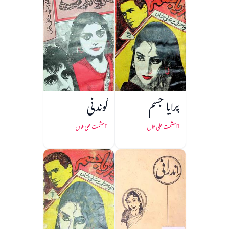
پرایا جسم
گوندنی
حشمت علی خاں
حشمت علی خاں