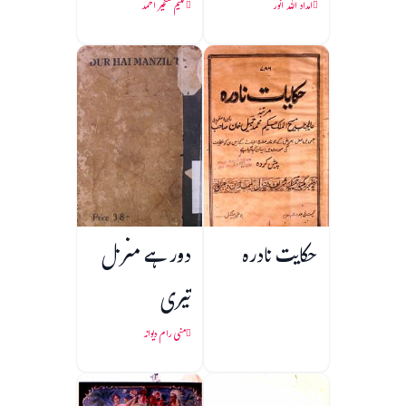
امداد اللہ انور
حکیم تسخیر احمد
حکایت نادرہ
دور ہے منزل
تیری
منی رام دیوانہ