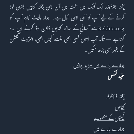
ریختہ ڈاؤنلوڈر ایک کلک میں مفت میں آن لائن ریختہ کتابیں ڈاؤن لوڈ
کرنے کے لیے آپ کا آن لائن ٹول ہے۔ ہمارا پلیٹ فارم آپ کو
Rekhta.org سے آسانی کے ساتھ کتابیں ڈاؤن لوڈ کرنے میں مدد
کرتا ہے — تاکہ آپ انہیں کسی بھی وقت، کہیں بھی، انٹرنیٹ کنکشن
کے بغیر بھی پڑھ سکیں۔
ہمارے بارے میں مزید جانیں
مفید لنکس
ریختہ ڈاؤنلوڈر
کتابیں
قیمتوں کے منصوبے
ہمارے بارے میں