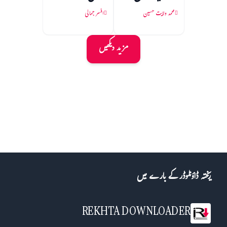
محمد ولایت حسین
افسر جمالی
مزید دیکھیں
ریختہ ڈاؤنلوڈر کے بارے میں
REKHTA DOWNLOADER