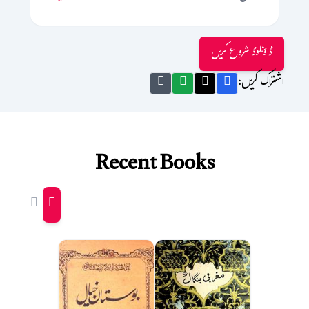
ڈاؤنلوڈ شروع کریں
اشتراک کریں:
Recent Books