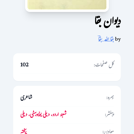
دیوان بقا
by
بقا اللہ بقاؔ
کل صفحات:
102
زمرہ:
شاعری
پبلشر:
شعبۂ اردو، دہلی یونیورسٹی، دہلی
معاون:
ریختہ