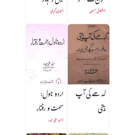
خون کے آنسو
لیل و نہار
اشفاق حسین
میری کوریلی
گدھے کی آپ
اردو ناول:
بیتی
سمت و رفتار
سید علی حیدر