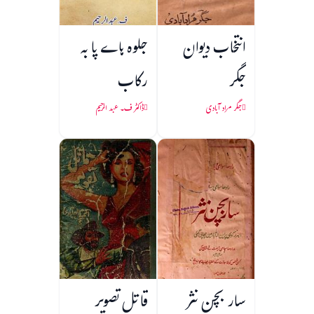
انتخاب دیوان
جلوہ ہاے پا به
جگر
رکاب
جگر مراد آبادی
ڈاکٹر ف۔ عبد الرحیم
سار بچن نثر
قاتل تصویر