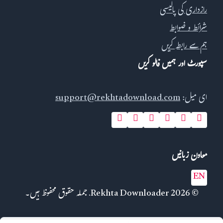
رازداری کی پالیسی
شرائط و ضوابط
ہم سے رابطہ کریں
سپورٹ اور ہمیں فالو کریں
ای میل:
support@rekhtadownload.com
معاون زبانیں
EN
© 2026 Rekhta Downloader. جملہ حقوق محفوظ ہیں۔