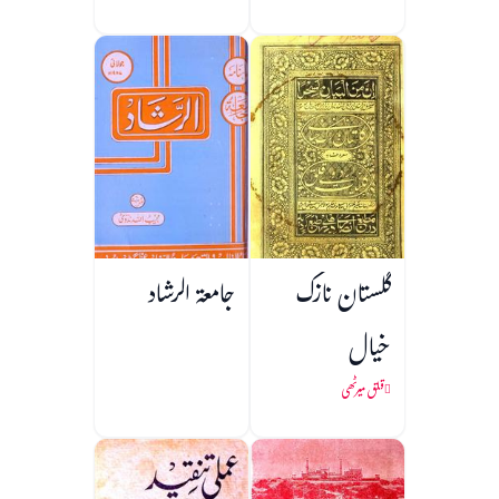
گلستان نازک
جامعۃ الرشاد
خیال
قلق میرٹھی