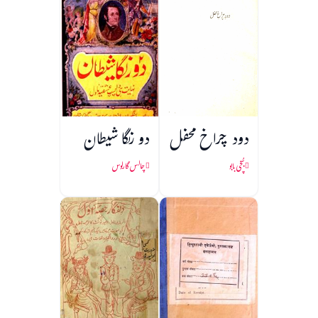
دود چراخ محفل
دو رنگا شیطان
بُچّی بابو
چالس گارلوس