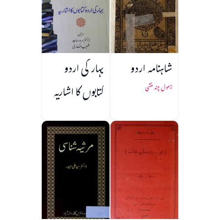
شاہنامہ اردو
بہار کی اردو
کتابوں کا اشاریہ
مول چند منشی