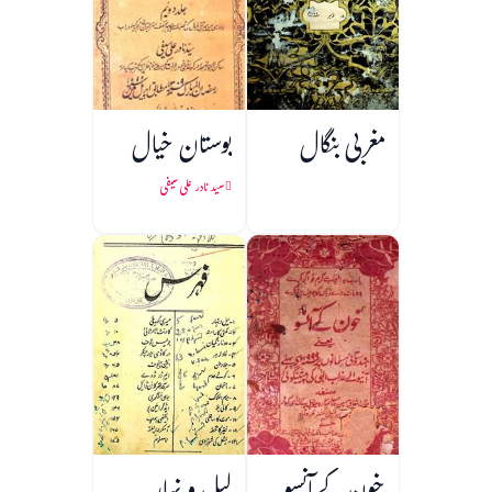
مغربی بنگال
بوستان خیال
سید نادر علی سیفی