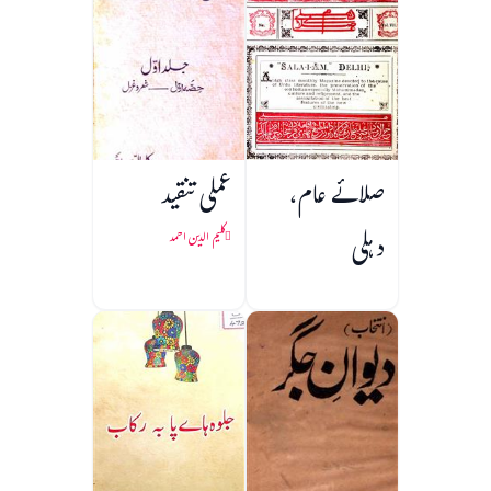
صلائے عام،
عملی تنقید
دہلی
کلیم الدین احمد