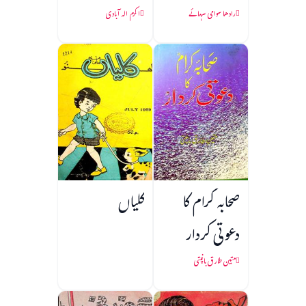
رادھا سوامی سہائے
اکرم الہ آبادی
صحابہ کرام کا
کلیاں
دعوتی کردار
متین طارق باغپتی