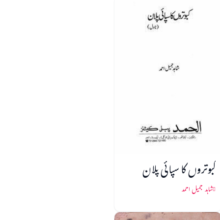
کبوتروں کا سپائی پلان
شاہد جمیل احمد