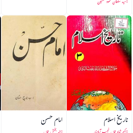
سید سلطان محمود حسین
تاریخ اسلام
امام حسن
اکبر شاہ خاں نجیب آبادی
الہ بخش خاں