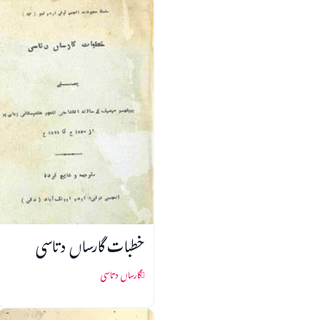
خطبات گارساں دتاسی
گارساں دتاسی