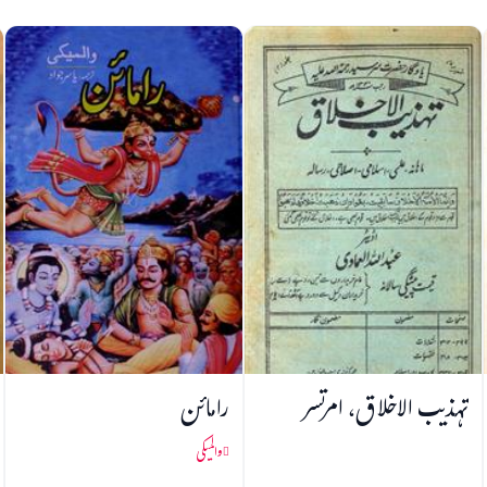
تہذیب الاخلاق، امرتسر
رامائن
والمیکی