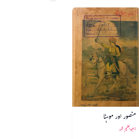
منصور اور موہنا
عبدالحلیم شرر