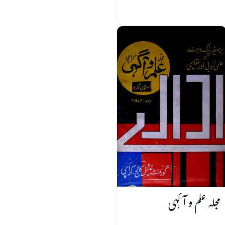
مجلہ علم و آگہی