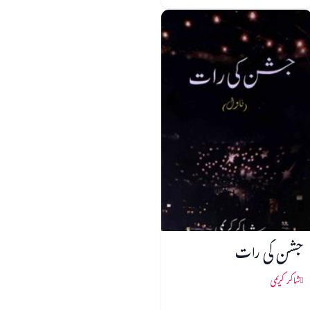
جشن کی رات
شاکر کریمی