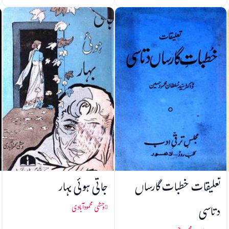
تعلیقات خطبات گارساں
جاتی ہوئی بہار
دتاسی
وحشی محمودآبادی