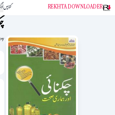
REKHTA DOWNLOADER
کتابیں
لو
چک
by