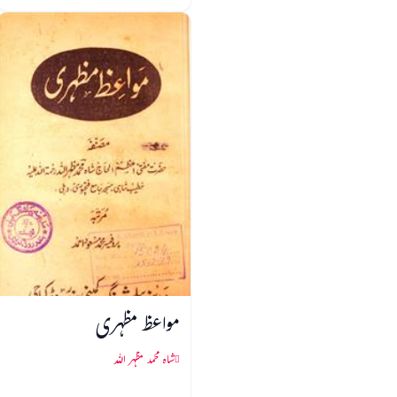
مواعظ مظہری
شاہ محمد مظہر اللہ