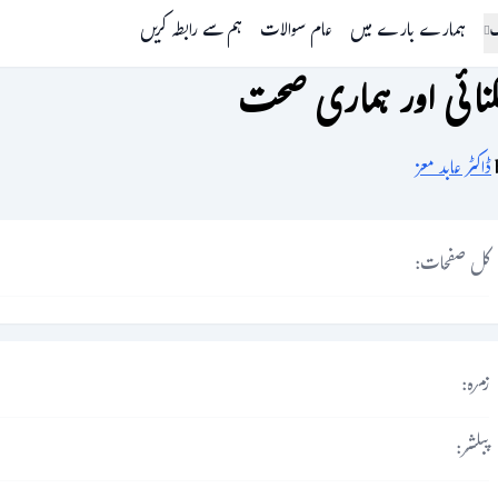
گ
ہمارے بارے میں
عام سوالات
ہم سے رابطہ کریں
نائی اور ہماری صحت
ڈاکٹر عابد معز
کل صفحات:
زمرہ:
پبلشر: