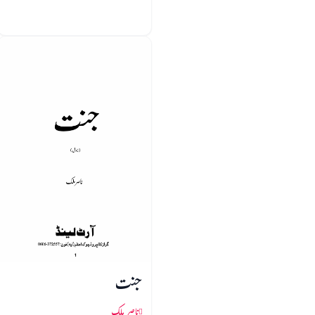
جنت
ناصر ملک