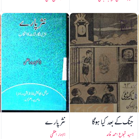
جنگ کے بعد کیا ہوگا
نثر پارے
سید شجاع احمد قائد
ابرار اعظمی