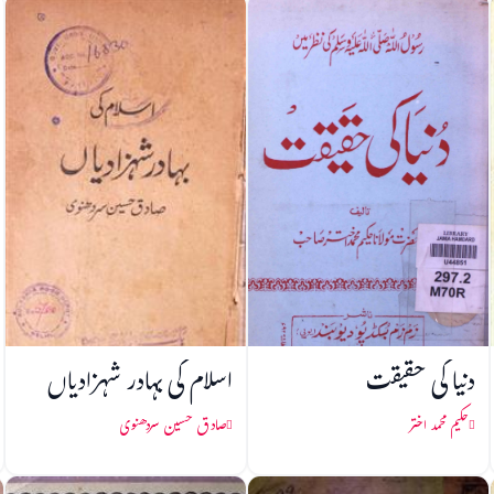
دنیا کی حقیقت
اسلام کی بہادر شہزادیاں
حکیم محمد اختر
صادق حسین سردھنوی