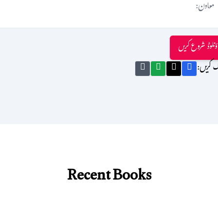
معاون:
ؤنلوڈ شروع کریں
ک کریں:
Recent Books