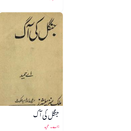
جنگل کی آگ
اے۔ حمید