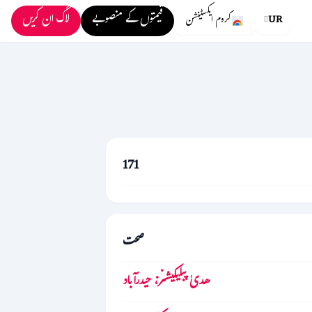
قیمتوں کے منصوبے
لاگ ان کریں
UR
کروم ایکسٹینشن
171
صحت
ھدیٰ پبلیکیشنز، حیدرآباد