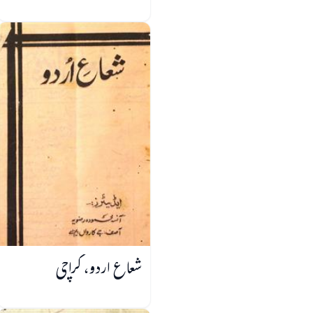
شعاع اردو، کراچی