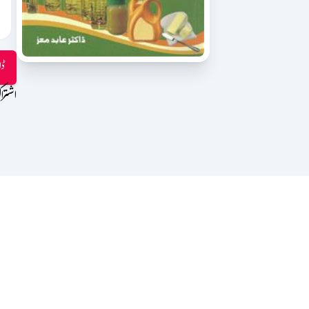
ڈا
اشترا