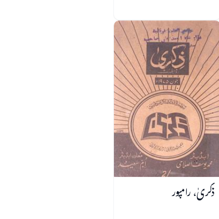
ذکریٰ، رامپور