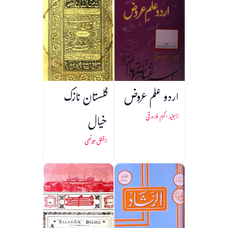
اردو علم عروض
گلستان نازک
خیال
جنید اکرم فاروقی
قلق میرٹھی