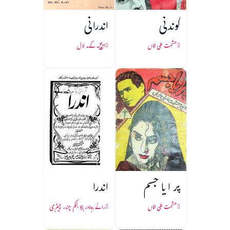
گوندنی
اندرانی
حشمت علی خاں
ایچ۔ کے۔ لال
پر ا یا جسم
اندرا
حشمت علی خاں
رائے بہادر بابو بنکم چندر چیٹرجی