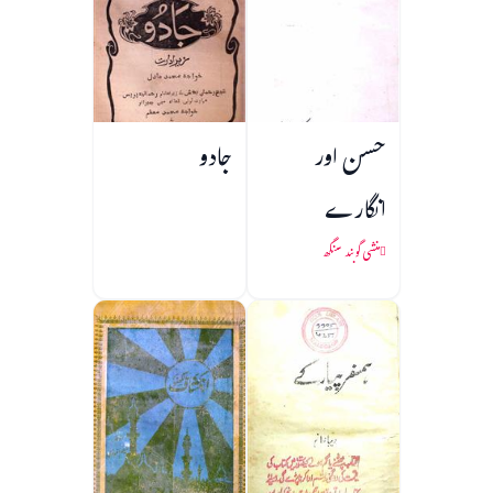
حسن اور
جادو
انگارے
منشی گوبند سنگھ