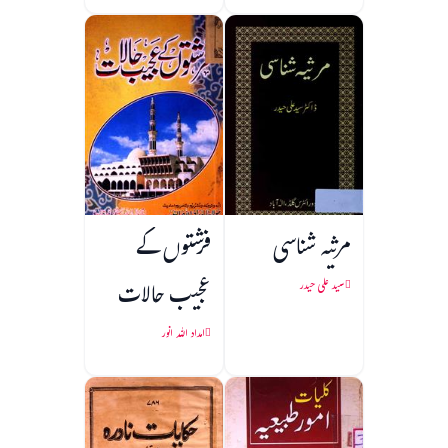
مرثیہ شناسی
فرشتوں کے
عجیب حالات
سید علی حیدر
امداد اللہ انور