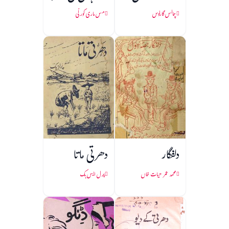
چالس گارلوس
مس ماری کورلّی
دلفگار
دھرتی ماتا
محمد عمر حیات خاں
پرل ایس بک