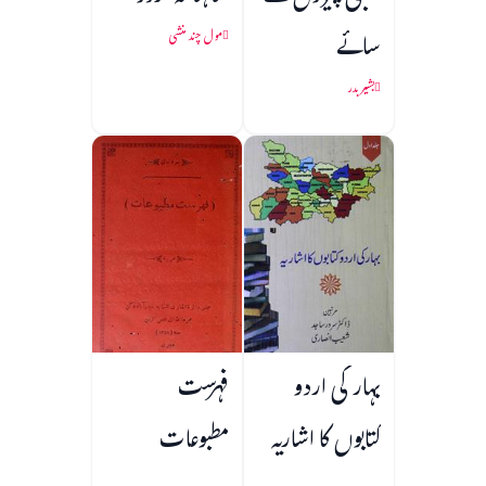
سائے
مول چند منشی
بشیر بدر
بہار کی اردو
فہرست
کتابوں کا اشاریہ
مطبوعات