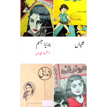
کلیاں
پرایا جسم
حشمت علی خاں