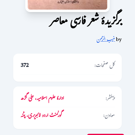
برگزیدۂ شعر فارسی معاصر
by
منیب الرحمن
کل صفحات:
372
پبلشر:
ادارۂ علوم اسلامیہ، علی گڑھ
معاون:
گورنمنٹ اردو لائبریری، پٹنہ