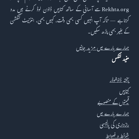
Rekhta.org سے آسانی کے ساتھ کتابیں ڈاؤن لوڈ کرنے میں مدد
کرتا ہے — تاکہ آپ انہیں کسی بھی وقت، کہیں بھی، انٹرنیٹ کنکشن
کے بغیر بھی پڑھ سکیں۔
ہمارے بارے میں مزید جانیں
مفید لنکس
ریختہ ڈاؤنلوڈر
کتابیں
قیمتوں کے منصوبے
ہمارے بارے میں
رازداری کی پالیسی
شرائط و ضوابط