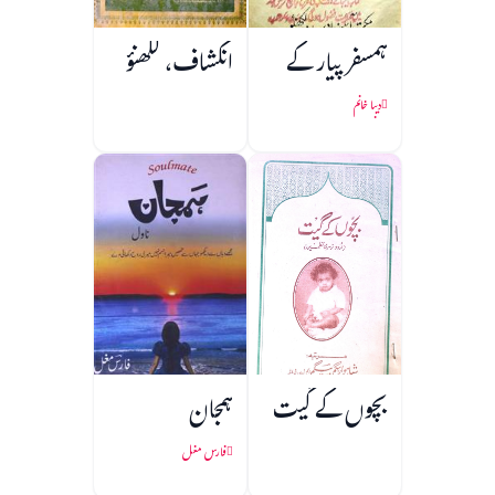
ہمسفر پیار کے
انکشاف، لکھنؤ
دیبا خانم
بچوں کے گیت
ہمجان
فارس مغل