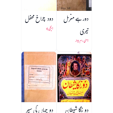
دور ہے منزل
دود چراخ محفل
تیری
بُچّی بابو
منی رام دیوانہ
دو رنگا شیطان
دو جہاں کی سیر