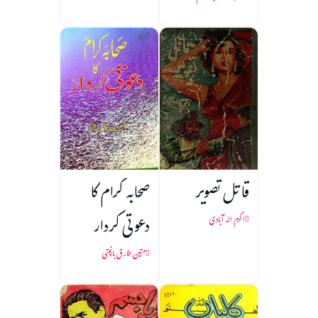
قاتل تصویر
صحابہ کرام کا
دعوتی کردار
اکرم الہ آبادی
متین طارق باغپتی