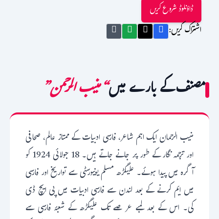
ڈاؤنلوڈ شروع کریں
اشتراک کریں:
مصنف کے بارے میں
“منیب الرحمن”
منیب الرحمان ایک اہم شاعر، فارسی ادبیات کے ممتاز عالم، صحافی
اور ترجمہ نگار کے طور پر جانے جاتے ہیں۔ 18 جولائی 1924 کو
آگرہ میں پیدا ہوئے۔ علیگڑھ مسلم یونیورسٹی سے تواریخ اور فارسی
میں ایم کرنے کے بعد لندن سے فارسی ادبیات میں پی ایچ ڈی
کی۔ اس کے بعد لمبے عرصے تک علیگڑھ کے شعبۂ فارسی سے