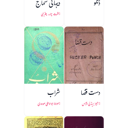
ڈنگو
دیہاتی سماج
شرت چندر چٹرجی
دست قضا
شراب
جیمز ہیڈلی چیس
مولانا ابوالاعلیٰ مودودی