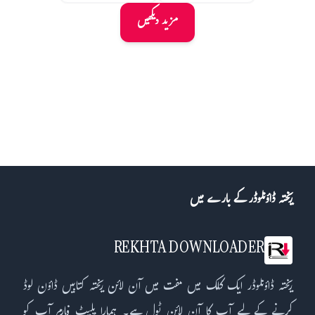
مزید دیکھیں
ریختہ ڈاؤنلوڈر کے بارے میں
REKHTA DOWNLOADER
ریختہ ڈاؤنلوڈر ایک کلک میں مفت میں آن لائن ریختہ کتابیں ڈاؤن لوڈ
کرنے کے لیے آپ کا آن لائن ٹول ہے۔ ہمارا پلیٹ فارم آپ کو