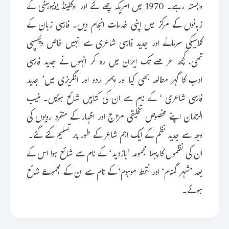
وابستہ رہے۔ 1970 میں امریکہ چلے گئے اور اوکلینڈ یونیورسٹی کے
زبانوں کے مرکز میں اپنی خدمات انجام دیں۔ فارسی زبان کے
کلاسیکی سرمائے اور جدید فارسی شاعری سے انہیں خاص دلچسپی
تھی، کچھ عرصے تک ایران میں رہ کر انہوں نے جدید فارسی
ادب کا گہرا مطالعہ بھی کیا اور پھر اردو اور انگریزی میں’ جدید
فارسی شاعری ‘ کے نام سے ان کی کتابیں شائع ہوئیں۔ منیب
الرحمان اپنے مخصوص تخلیقی مزاج اور اظہار کے منفرد رویوں کی
وجہ سے جدید نظم کے ایک اہم شاعر کے طور پر تسلیم کئے گئے۔
ان کی نظموں کا پہلا مجموعہ ’بازدید‘ کے نام سے شائع ہوا اس کے
بعد ’شہر گمنام‘ اور نقطۂ موہوم‘ کے نام سے ان کے مجموعے شائع
ہوئے۔