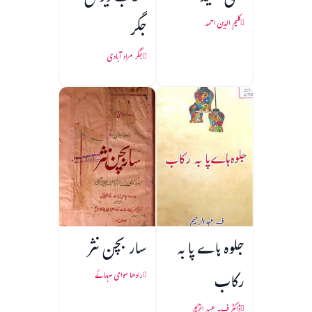
جگر
کلیم الدین احمد
جگر مراد آبادی
جلوہ ہاے پا به
سار بچن نثر
رکاب
رادھا سوامی سہائے
ڈاکٹر ف۔ عبد الرحیم