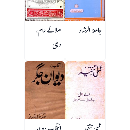
جامعۃ الرشاد
صلائے عام،
دہلی
عملی تنقید
انتخاب دیوان