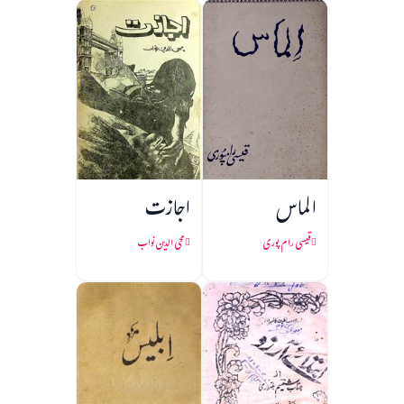
الماس
اجازت
قیسی رام پوری
محی الدین نواب