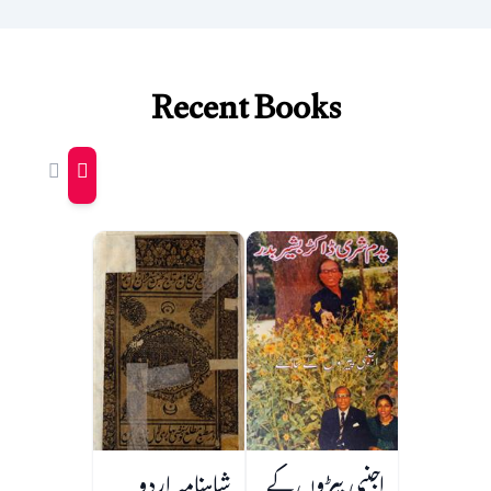
Recent Books
اجنبی پیڑوں کے
شاہنامہ اردو