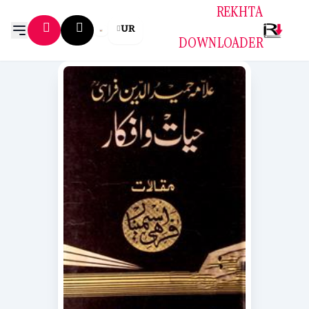
REKHTA
UR
DOWNLOADER