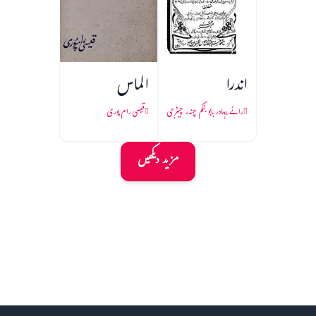
اندرا
الماس
رائے بہادر بابو بنکم چندر چیٹرجی
قیسی رام پوری
مزید دیکھیں