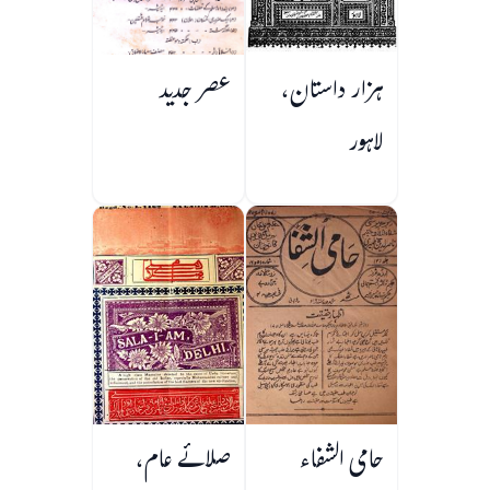
ہزار داستان،
عصر جدید
لاہور
حامی الشفاء
صلائے عام،