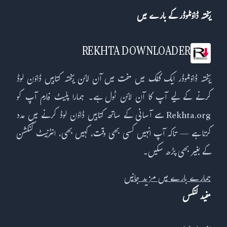
ریختہ ڈاؤنلوڈر کے بارے میں
REKHTA DOWNLOADER
ریختہ ڈاؤنلوڈر ایک کلک میں مفت میں آن لائن ریختہ کتابیں ڈاؤن لوڈ
کرنے کے لیے آپ کا آن لائن ٹول ہے۔ ہمارا پلیٹ فارم آپ کو
Rekhta.org سے آسانی کے ساتھ کتابیں ڈاؤن لوڈ کرنے میں مدد
کرتا ہے — تاکہ آپ انہیں کسی بھی وقت، کہیں بھی، انٹرنیٹ کنکشن
کے بغیر بھی پڑھ سکیں۔
ہمارے بارے میں مزید جانیں
مفید لنکس