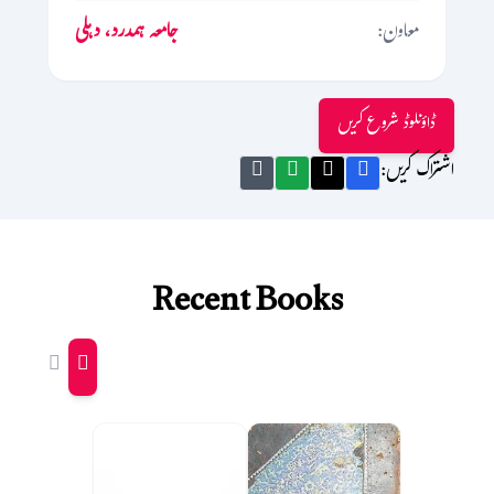
معاون:
جامعہ ہمدرد، دہلی
ڈاؤنلوڈ شروع کریں
اشتراک کریں:
Recent Books