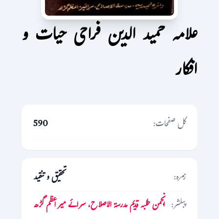
علامہ حمید الدین فراحی حیات و
افکار
کل صفحات:
590
زمرہ:
تحقیق و تنقید
پبلشر:
انجمن طلبہ قدیم مدرسۃ الاصلاح، سرائے میر اعظم گڑھ