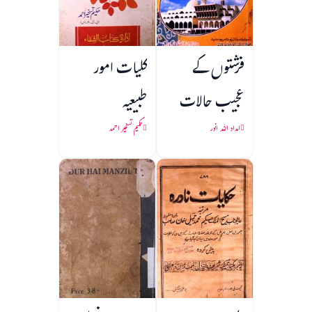
فرشتوں کے
کلیات امور
عجیب حالات
طبیعیہ
امداد اللہ انور
حکیم تسخیر احمد