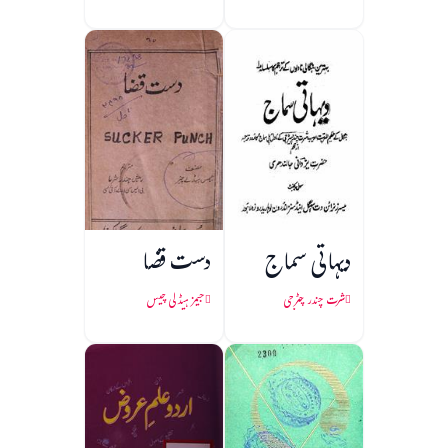
دیہاتی سماج
دست قضا
شرت چندر چٹرجی
جیمز ہیڈلی چیس