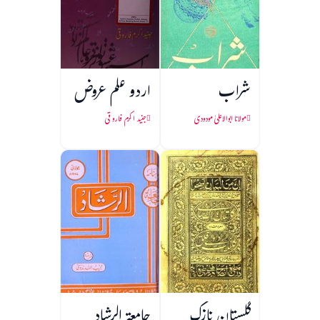
شراب
اردو علم عروض
مولانا ابوالاعلیٰ مودودی
جنید اکرم فاروقی
گلستان نازک
جامعۃ الرشاد