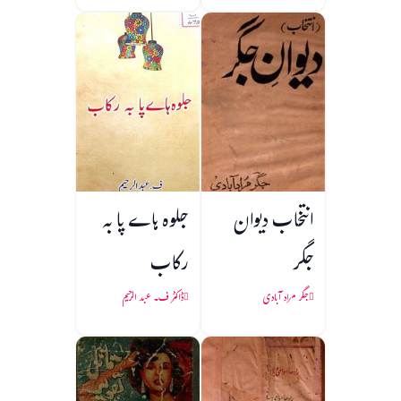
انتخاب دیوان
جلوہ ہاے پا به
جگر
رکاب
جگر مراد آبادی
ڈاکٹر ف۔ عبد الرحیم