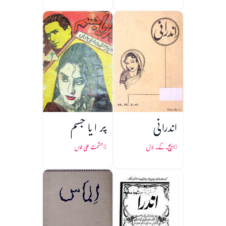
اندرانی
پر ا یا جسم
ایچ۔ کے۔ لال
حشمت علی خاں