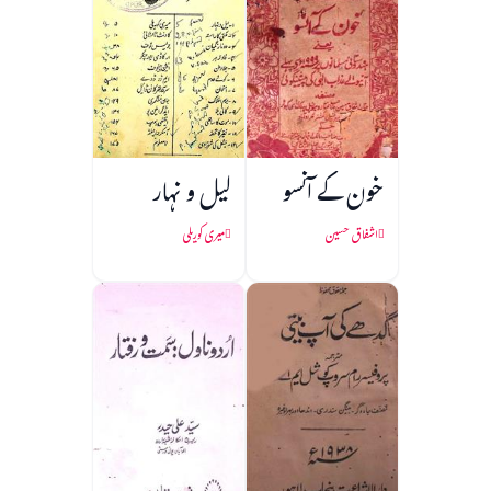
خون کے آنسو
لیل و نہار
اشفاق حسین
میری کوریلی