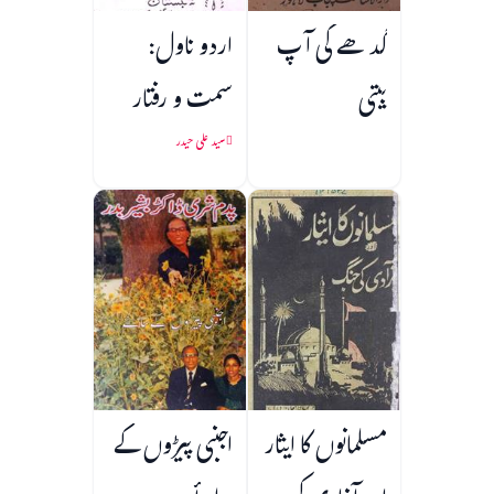
گدھے کی آپ
اردو ناول:
بیتی
سمت و رفتار
سید علی حیدر
مسلمانوں کا ایثار
اجنبی پیڑوں کے