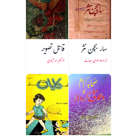
سار بچن نثر
قاتل تصویر
رادھا سوامی سہائے
اکرم الہ آبادی