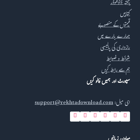
ریختہ ڈاؤنلوڈر
کتابیں
قیمتوں کے منصوبے
ہمارے بارے میں
رازداری کی پالیسی
شرائط و ضوابط
ہم سے رابطہ کریں
سپورٹ اور ہمیں فالو کریں
ای میل:
support@rekhtadownload.com
معاون زبانیں