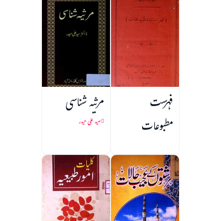
فہرست
مرثیہ شناسی
مطبوعات
سید علی حیدر