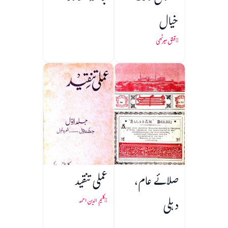
خیال
قلق میرٹھی
صلائے عام،
عملی تنقید
دہلی
کلیم الدین احمد