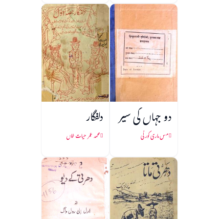
دو جہاں کی سیر
دلفگار
مس ماری کورلّی
محمد عمر حیات خاں