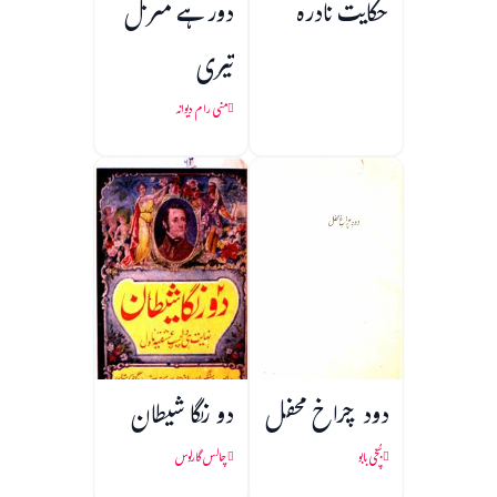
حکایت نادرہ
دور ہے منزل
تیری
منی رام دیوانہ
دود چراخ محفل
دو رنگا شیطان
بُچّی بابو
چالس گارلوس