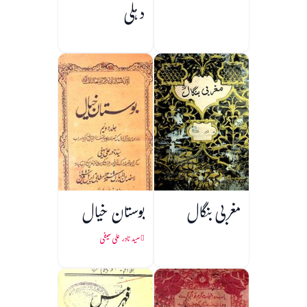
دہلی
مغربی بنگال
بوستان خیال
سید نادر علی سیفی