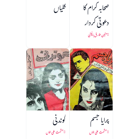
صحابہ کرام کا
کلیاں
دعوتی کردار
متین طارق باغپتی
پرایا جسم
گوندنی
حشمت علی خاں
حشمت علی خاں