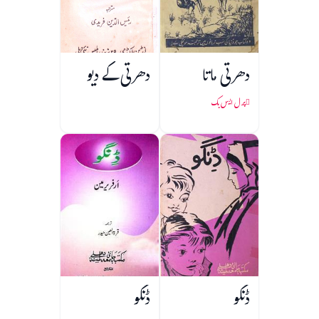
دھرتی ماتا
دھرتی کے دیو
پرل ایس بک
ڈنگو
ڈنگو