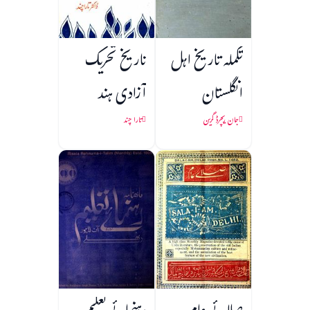
تکملہ تاریخ اہل
تاریخ تحریک
انگلستان
آزادی ہند
جان ریچرڈ گرین
تارا چند