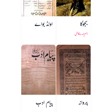
بجوکا
اولڈ بواے
سریندر پرکاش
پروانہ
پیام ادب