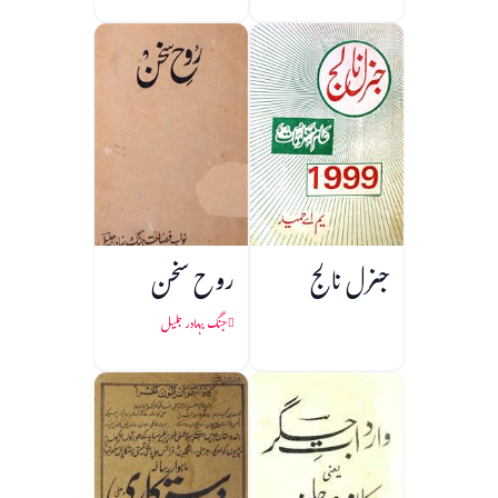
جنرل نالج
روح سخن
جنگ بہادر جلیل