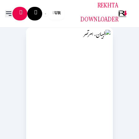
REKHTA
UR
DOWNLOADER