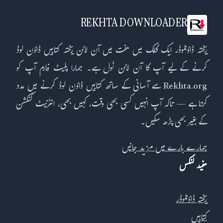
REKHTA DOWNLOADER
ریختہ ڈاؤنلوڈر ایک کلک میں مفت میں آن لائن ریختہ کتابیں ڈاؤن لوڈ
کرنے کے لیے آپ کا آن لائن ٹول ہے۔ ہمارا پلیٹ فارم آپ کو
Rekhta.org سے آسانی کے ساتھ کتابیں ڈاؤن لوڈ کرنے میں مدد
کرتا ہے — تاکہ آپ انہیں کسی بھی وقت، کہیں بھی، انٹرنیٹ کنکشن
کے بغیر بھی پڑھ سکیں۔
ہمارے بارے میں مزید جانیں
مفید لنکس
ریختہ ڈاؤنلوڈر
کتابیں