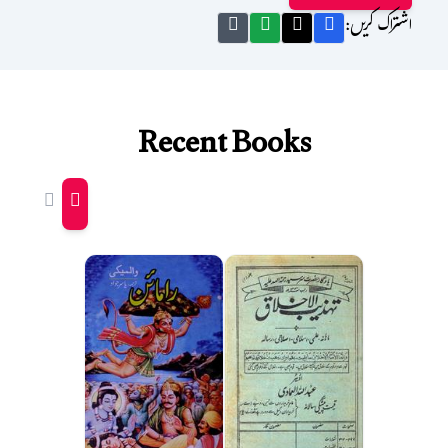
اشتراک کریں:
Recent Books