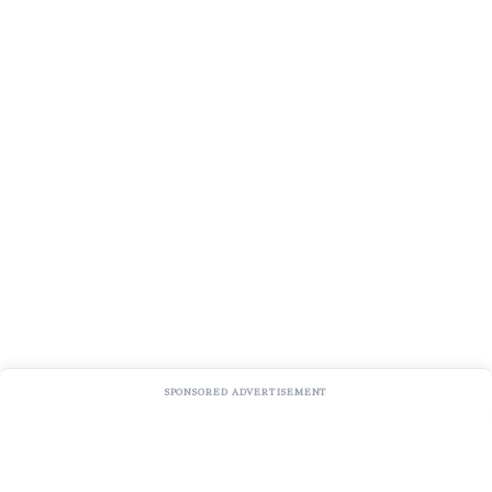
SPONSORED ADVERTISEMENT