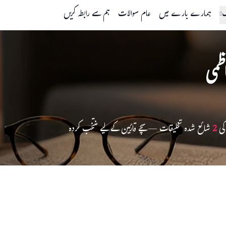
گ
ہمارے بارے میں
عام سوالات
ہم سے رابطہ کریں
ظمی
کی
2
شائع شدہ تخلیقات — سچے قارئین کے لیے منتخب کردہ