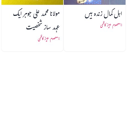
اہل کمال زندہ ہیں
مولانا محمد علی جوہر ایک
عہد ساز شخصیت
معصوم عزیز کاظمی
معصوم عزیز کاظمی