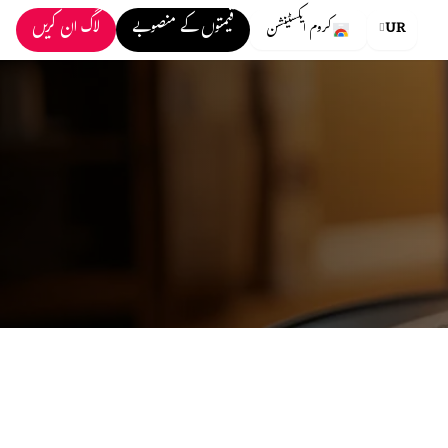
قیمتوں کے منصوبے
لاگ ان کریں
UR
کروم ایکسٹینشن