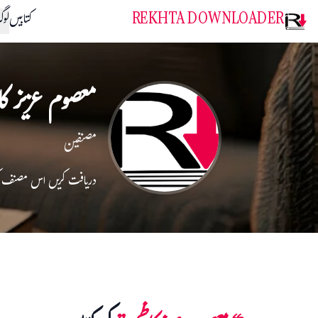
REKHTA DOWNLOADER
کتابیں
لو
معصوم عزیز کا
مصنفین
دریافت کریں اس مصنف 