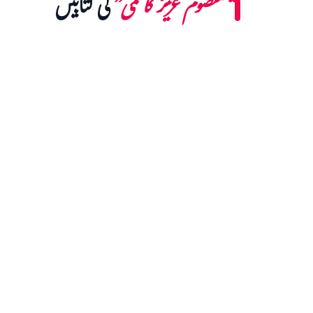
“معصوم عزیز کاظمی”
کی کتابیں