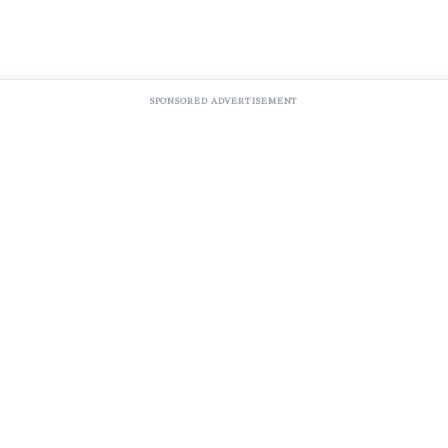
SPONSORED ADVERTISEMENT