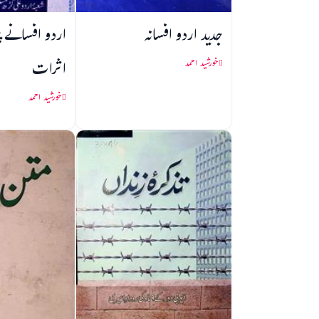
جدید اردو افسانہ
اردو افسانے پ
اثرات
خورشید احمد
خورشید احمد