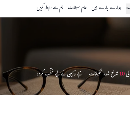
گ
ہمارے بارے میں
عام سوالات
ہم سے رابطہ کریں
کی
10
شائع شدہ تخلیقات — سچے قارئین کے لیے منتخب کردہ