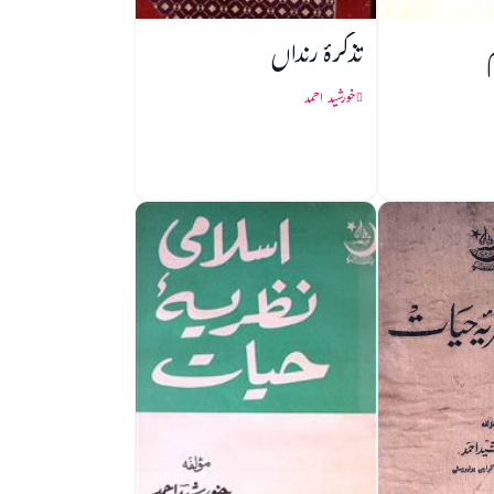
تذکرۂ رنداں
خورشید احمد