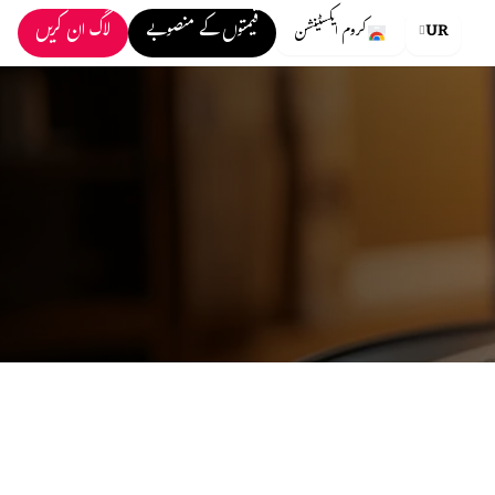
قیمتوں کے منصوبے
لاگ ان کریں
UR
کروم ایکسٹینشن