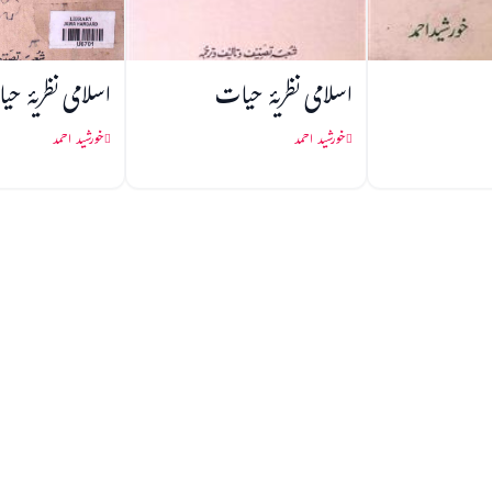
اسلامی نظریۂ حیات
اسلامی نظریۂ ح
خورشید احمد
خورشید احمد