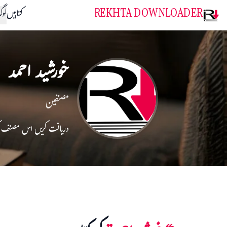
REKHTA DOWNLOADER
کتابیں
لو
خورشید احمد
مصنفین
دریافت کریں اس مصنف 