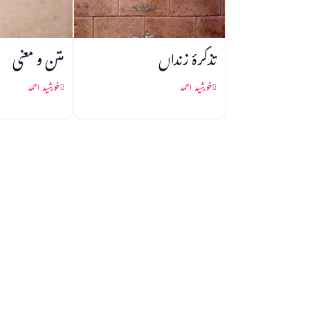
تذكرۂ زنداں
متن و معنی
خورشید احمد
خورشید احمد