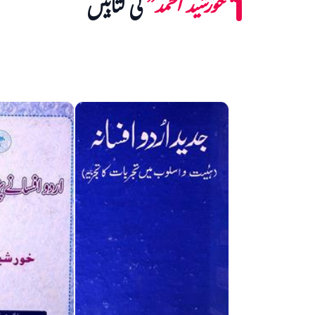
“خورشید احمد”
کی کتابیں