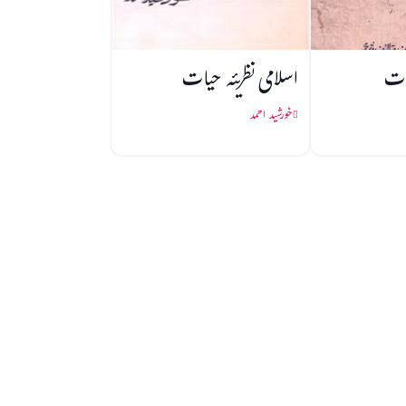
یات
اسلامی نظریئہ حیات
خورشید احمد