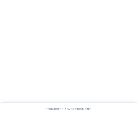
SPONSORED ADVERTISEMENT