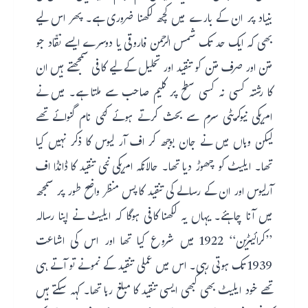
بنیاد پر ان کے بارے میں کچھ لکھنا ضروری ہے۔ پھر اس لیے
بھی کہ ایک حد تک شمس الرحمن فاروقی یا دوسرے ایسے نقّاد جو
متن اور صرف متن کو تنقید اور تحلیل کے لیے کافی سمجھتے ہیں ان
کا رشتہ کسی نہ کسی سطح پر کلیم صاحب سے ملتا ہے۔ میں نے
امریکی نیوکریٹی سزم سے بحث کرتے ہوئے کئی نام گنوائے تھے
لیکن وہاں میں نے جان بوجھ کر اف آر لیوس کا ذکر نہیں کیا
تھا۔ ایلیٹ کو چھوڑ دیا تھا۔ حالانکہ امریکی نئی تنقید کا ڈانڈا اف
آرلیوس اور ان کے رسالے کی تنقید کا پس منظر واضح طور پر سمجھ
میں آنا چاہئے۔ یہاں یہ لکھنا کافی ہوگا کہ ایلیٹ نے اپنا رسالہ
’’کرائیٹرین‘‘ 1922 میں شروع کیا تھا اور اس کی اشاعت
1939 تک ہوتی رہی۔ اس میں عملی تنقید کے نمونے تو آتے ہی
تھے خود ایلیٹ بھی کبھی ایسی تنقید کا مبلغ رہا تھا۔ کہہ سکتے ہیں