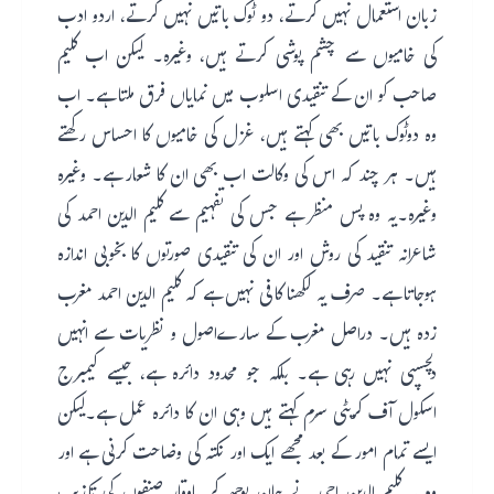
زبان استعمال نہیں کرتے، دو ٹوک باتیں نہیں کرتے، اردو ادب
کی خامیوں سے چشم پوشی کرتے ہیں، وغیرہ۔ لیکن اب کلیم
صاحب کو ان کے تنقیدی اسلوب میں نمایاں فرق ملتا ہے۔ اب
وہ دوٹوک باتیں بھی کہتے ہیں، غزل کی خامیوں کا احساس رکھتے
ہیں۔ ہر چند کہ اس کی وکالت اب بھی ان کا شعار ہے۔ وغیرہ
وغیرہ۔یہ وہ پس منظر ہے جس کی تفہیم سے کلیم الدین احمد کی
شاعرانہ تنقید کی روش اور ان کی تنقیدی صورتوں کا بخوبی اندازہ
ہوجاتا ہے۔ صرف یہ لکھنا کافی نہیں ہے کہ کلیم الدین احمد مغرب
زدہ ہیں۔ دراصل مغرب کے سارےاصول و نظریات سے انہیں
دلچسپی نہیں رہی ہے۔ بلکہ جو محدود دائرہ ہے، جیسے کیمبرج
اسکول آف کریٹی سزم کہتے ہیں وہی ان کا دائرہ عمل ہے۔لیکن
ایسے تمام امور کے بعد مجھے ایک اور نکتہ کی وضاحت کرنی ہے اور