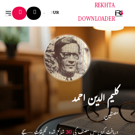
REKHTA
UR
DOWNLOADER
کلیم الدین احمد
مصنفین
دریافت کریں اس مصنف کی
30
شائع شدہ تخلیقات — سچے