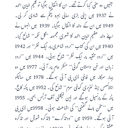
جنہیں وہ حنی کہا کرتے تھے۔ ان کا انتقال ہوگیا تو کلیم الدین احمد
نے 1937 میں اپنی بڑی سالی زہرہ بیگم سے شادی کر لی۔
1949 میں ان کے والد کا انتقال ہوگیا۔ 1939 میں انہوں نے
اپنے والد عظیم الدین احمد کا شعری مجموعہ ’’گل نغمہ‘‘ شائع کیا۔
1940 میں ان کی کتاب ’’اردو شاعری پر ایک نظر‘‘ اور 1942
میں ’’اردو تنقید پر ایک نظر‘‘ شائع ہوئی۔ 1944 میں ’’اردو
زبان اور فن داستان گوئی‘‘ منظر عام پر آئی۔ 1977 میں وہ
بہار سرکار میں ڈپٹی ڈی پی آئی ہوگئے۔ 1978 میں سائیکو
انالائسس اینڈ لٹریری کریٹی سزم‘‘ شائع کی۔ 1952 میں پٹنہ کالج،
پٹنہ کے پرنسپل ہوگئے اور ڈین فیکلٹی آف آرٹس بھی۔ 1955
میں ’’سخن ہائے گفتنی‘‘ کی اشاعت ہوئی۔ 1958میں ڈی پی
آئی ہوگئے۔ 1959 میں ’’دوتذکرے‘‘ (تذکرہ شورش اور تذکرہ