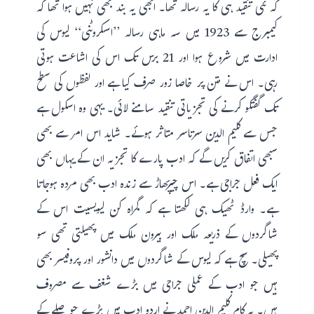
کہ نئی تنقید ہی کا یہ رسالہ تھا۔ ابھی یہ بند بھی نہیں ہوا تھا کہ
کیمبرج سے 1923 میں سہ ماہی رسالہ ’’اسکروٹنی‘‘ لیوس کی
ادارت میں شروع ہوا اور 21 برس تک اس کی اشاعت ہوتی
رہی۔ اس نے متن پر خاصا زور صرف کیا ہے اور لفظوں کی سطح
تک گفتگو کرنے کی تجزیاتی تنقید سامنے لائی۔ یہی وہ اسکول ہے
جس سے کلیم الدین سرتاسر متاثر ہوئے۔ شاید اس امر سے بھی
سبھی اتفاق کریں گے کہ ادب پارے کا تجزیہ ان کے یہاں بھی
ایک فعل جراجی ہے۔ اس چیرپھاڑ سے زندہ ادب بھی مردہ ہوجاتا
ہے۔ وارڈ ٹھیک ہی لکھتا ہے کہ گمراہ کن لیویسیت اس کے
شاگردوں کے ذریعہ ملک اور بیرون ملک میں پھیلتی تھی سو
پھیلی۔ سچ ہے کہ لیوس کے شاگردوں میں دانشور اور پروفیسر بھی
ہیں جو ادب کے عملی جراحی میں بڑے شغف سے مصروف
ہیں۔ یہ کام کلیم الدین احمد نے اردو ادب میں بڑے حوصلے کے