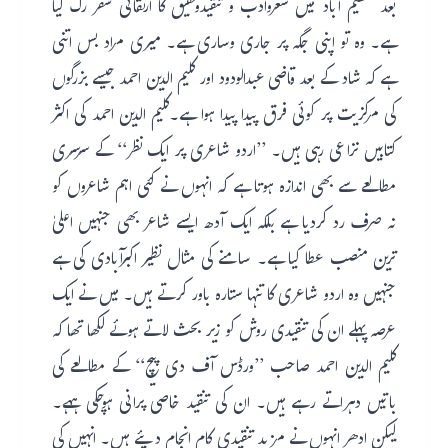
بعد عظیم آباد میں شعروادب و تنقیدوتحقیق کا ارتقائی سفر رک گیا
ہے۔ وہ تو اپنی جگہ پر جاری وساری ہے۔ میری مراد بس اتنی
ہے کہ شاد کے بعد قاضی عبدالودود اور کلیم الدین احمد جیسے بزرگوں
کی مرکزیت پر کوئی فرق پیدا پیدا ہوا ہے۔کلیم الدین احمد کی اکثر
کتابیں نزاعی رہی ہیں۔ ’’اردو شاعری پر ایک نظر‘‘ کے سرسری
مطالعے سے بھی اندازہ ہوتا ہے کہ انہوں نے کئی اہم شاعروں کو
نہ صرف رد کردیا ہے بلکہ ایک آدھ ایسے شاعر بھی جنہیں اعلیٰ
ترین منصب عطا کیا ہے۔ سامنے کی مثال نظیر اکبرآبادی کی ہے
جنہیں وہ اردو شاعری کا تنہا ستارہ باور کرتے ہیں۔ میں نے ایک
عرصہ پہلے ان کی تنقیدی روش کو زیر بحث لاتے ہوئے لکھا تھا کہ
کلیم الدین احمد صاحب ’’ورڈس آف دی پیچ‘‘ کے مطالعے کی
باتیں دہراتے رہے ہیں۔ ان کی تنقید خاصی پرانی ہوچکی ہہے۔
لیکن ادھر انہوں نے مزید تنقیدی کام انجام دیئے ہیں۔ انہیں کی