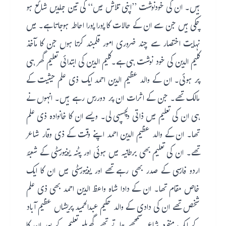
ہیں۔ ان کی خودنوشت ’’اپنی تلاش میں‘‘ کی تین جلدیں شائع ہو
چکی ہیں جن سے ان کے حالات کا پورا پورا احاطہ ہوجاتا ہے۔ میں
نہایت اختصار سے چند ضروری امور قلمبند کرتا ہوں جن کا مآخذ
کلیم الدین کی خود نوشت ہی ہے۔کلیم الدین کی ابتدائی تعلیم گھر ہی
پر ہوئی۔ ان کے والد عظیم الدین احمد ایک ذی علم حیثیت کے
مالک تھے۔ جن کے اثرات ان پر دوررس رہے ہیں۔ انہوں نے
ہی ان کی تعلیم میں ذاتی دلچسپی لی۔ ویسے ان کا خانوادہ ذی علم
تھا۔ ان کے والد عظیم الدین احمد اپنے وقت کے ذی وقار شاعر
تھے۔ ان کی تعلیم بھی برطانیہ میں ہوئی اور پٹنہ یونیورسٹی کے شعبۂ
اردو فارسی کے صدر بھی رہے تھے اور یونیورسٹی میں ان کا ایک
خاص مقام تھا۔ ان کے دادا شاہ واعظ الدین احمد بھی ذی علم
شخص تھے ان کی دادی کے والد حکیم عبدالحمید پریشاں عظیم آباد