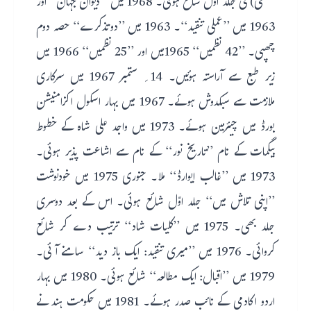
عشقی) کی جلد اول شائع ہوئی۔ 1968 میں ’’دیوان جہان‘‘ اور
1963 میں ’’عملی تنقید‘‘۔ 1963 میں ’’دوتذکرے‘‘ حصہ دوم
چھپی۔ ’’42 نظمیں‘‘ 1965میں اور ’’25 نظمیں‘‘ 1966 میں
زیر طبع سے آراستہ ہوئیں۔ 14؍ ستمبر 1967 میں سرکاری
ملازمت سے سبکدوش ہوئے۔ 1967 میں بہار اسکول اکزامنیشن
بورڈ میں چیئرمین ہوئے۔ 1973 میں واجد علی شاہ کے خطوط
بیگمات کے نام ’’تاریخ نور‘‘ کے نام سے اشاعت پذیر ہوئی۔
1973 میں ’’غالب ایوارڈ‘‘ ملا۔ جنوری 1975 میں خودنوشت
’’اپنی تلاش میں‘‘ جلد اوّل شائع ہوئی۔ اس کے بعد دوسری
جلد بھی۔ 1975 میں ’’کلیات شاد‘‘ ترتیب دے کر شائع
کروائی۔ 1976 میں ’’میری تنقید: ایک باز دید‘‘ سامنے آئی۔
1979 میں ’’اقبال: ایک مطالعہ‘‘ شائع ہوئی۔ 1980 میں بہار
اردو اکادمی کے نائب صدر ہوئے۔ 1981 میں حکومت ہند نے