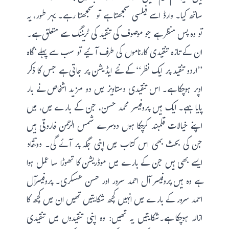
ساتھ کیا۔ وارڈ اسے فیلسی سمجھتا ہے تو سمجھتا رہے۔ بہر طور، یہ
تو وہ پس منظر ہے جو موصوف کی تنقید کی ٹریننگ سے متعلق ہے۔
ان کے تازہ تنقیدی کارناموں کی طرف آئیے تو سب سے پہلے نگاہ
’’اردو تنقید پر ایک نظر‘‘ کے نئے ایڈیشن پر جاتی ہے جس کا ذکر
اوپر ہوچکا ہے۔ اس تنقیدی دستاویز میں دو مزید اشخاص نے بار
پایا ہہے۔ ایک ہیں پروفیسر محمد حسن، جن کے بارے میں، میں
اپنے خیالات قلمبند کرچکا ہوں دوسرے شمس الرحمن فاروقی ہیں
جن کی بحث بھی اس کتاب میں اپنی جگہ پر آئے گی۔ دونقّاد
ایسے بھی ہیں جن کے بارے میں موڈریشن کا تھوڑا سا عمل ہوا
ہے وہ ہیں پروفیسر آل احمد سرور اور حسن عسکری۔ پروفیسرآل
احمد سرور کے بارے میں انہیں کچھ شکایتیں تھیں ان میں کچھ کا
ازالہ ہوچکا ہے۔شکایتیں یہ تھیں: وہ اپنی تنقیدوں میں تنقیدی