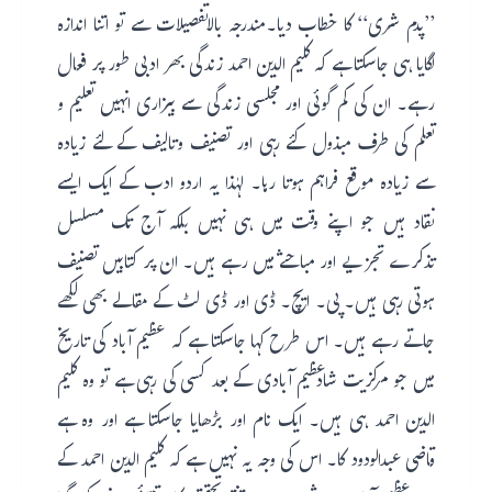
’’پدم شری‘‘ کا خطاب دیا۔مندرجہ بالاتفصیلات سے تو اتنا اندازہ
لگایا ہی جاسکتا ہے کہ کلیم الدین احمد زندگی بھر ادبی طور پر فعال
رہے۔ ان کی کم گوئی اور مجلسی زندگی سے بیزاری انہیں تعلیم و
تعلم کی طرف مبذول کئے رہی اور تصنیف وتالیف کے لئے زیادہ
سے زیادہ موقع فراہم ہوتا رہا۔ لہٰذا یہ اردو ادب کے ایک ایسے
نقاد ہیں جو اپنے وقت میں ہی نہیں بلکہ آج تک مسلسل
تذکرے تجزیے اور مباحثے میں رہے ہیں۔ ان پر کتابیں تصنیف
ہوتی رہی ہیں۔ پی۔ ایچ۔ ڈی اور ڈی لٹ کے مقالے بھی لکھے
جاتے رہے ہیں۔ اس طرح کہا جاسکتا ہے کہ عظیم آباد کی تاریخ
میں جو مرکزیت شادعظیم آبادی کے بعد کسی کی رہی ہے تو وہ کلیم
الدین احمد ہی ہیں۔ ایک نام اور بڑھایا جاسکتا ہے اور وہ ہے
قاضی عبدالودود کا۔ اس کی وجہ یہ نہیں ہے کہ کلیم الدین احمد کے