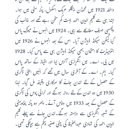
کے ایک منفرد شاعر سمجھے جاتے تھے۔گھریلو تعلیم کے بعد ان کا
داخلہ 1921 میں محمڈن اینگلو عربک اسکول، پٹنہ سٹی میں ہوا۔
ابتدا ہی سے کلیم الدین احمد بہت کم سخن رہے تھے اور غالب کی
دلچسپی صرف مطالعے سے رہی۔ 1924 میں انہوں نے میٹرک پاس
کیا لیکن سیکنڈ ڈویژن آیا۔ اس کے بعد انہوں نے 1926 میں
انٹرمیڈیٹ کا امتحان بھی سیکنڈ ڈویژن ہی سے پاس کیا۔ 1928
میں بی۔ اے۔ میں انگریزی آنرس لیا اور امتیاز کے ساتھ پاس
کیا۔ ایم۔ اے۔ کے آخری سال میں تھے کہ انہیں اعلیٰ ڈگری
کے حصول کے لئے لندن جانے کا سرکاری وظیفہ مل گیا۔ لہٰذا
1930 میں وہ لندن کے لئے روانہ ہوگئے اور ٹرائی پوس کی ڈگری
کے حصول کے بعد 1933 میں واپس آئے۔ پھر وہ پٹنہ یونیورسٹی
کے شعبہ انگریزی سے وابستہ ہوگئے۔لندن جانے سے پہلے کلیم
الدین احمد کی شادی عبدالحفیظ کی بیٹی صفیہ بیگم سے ہوچکی تھی۔