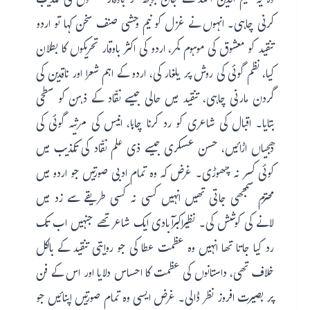
وہ یہ کلیم الدین احمد نے جان بوجھ کر باوقار صنفوں کی تکذیب
کرنی چاہی۔ انہوں نے غزل کو نیم وحشی صنف سخن کہا تو اردو
تنقید کو معشوق کی موہوم کمر، اردو کی اکثر باوقار تحریکوں کا بطلان
کیا، نظم گوئی کی روش پر یلغار کی، اردو کے اہم شعرا اور ناقدین کی
گردن مارنی چاہی، تنقید میں حالی جیسے نقّاد کے ذہن کو سطحی
بتایا۔ اقبال کی شاعری کو رد کرنا چاہا، انیس کی مرثیہ گوئی کی
دھجیاں اڑائیں، حسن عسکری جیسے ذی علم نقّاد کی تکذیب میں
کوئی کسر نہ چھوڑی۔ غرض کہ وہ تمام ادبی صورتیں جو اردو میں
محترم سمجھی جاتی تھیں انہیں کسی نہ کسی طریقے سے زد میں
لانے کی کوشش کی۔ نظیراکبرآبادی ایک شاعر تھے جنہیں اب تک
رد کیا جاتا تھا انہیں وہ عظمت عطا کی جو روایتی تنقید کے بالکل
خلاف تھی، داستانوں کی عظمت کا احساس دلایا اور اس کے فن
پر بصیرت افروز نظر ڈالی۔ غرض ایسی وہ تمام صورتیں اپنائیں جو