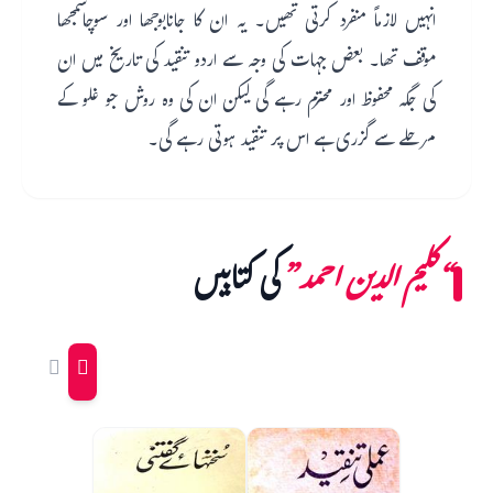
انہیں لازماً منفرد کرتی تھیں۔ یہ ان کا جانابوجھا اور سوچاسمجھا
موقف تھا۔ بعض جہات کی وجہ سے اردو تنقید کی تاریخ میں ان
کی جگہ محفوظ اور محترم رہے گی لیکن ان کی وہ روش جو غلو کے
مرحلے سے گزری ہے اس پر تنقید ہوتی رہے گی۔
“کلیم الدین احمد”
کی کتابیں