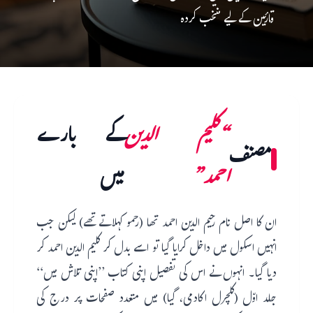
قارئین کے لیے منتخب کردہ
“کلیم الدین
کے بارے
مصنف
احمد”
میں
ان کا اصل نام رحیم الدین احمد تھا (رحمو کہلاتے تھے) لیکن جب
انہیں اسکول میں داخل کرایا گیا تو اسے بدل کر کلیم الدین احمد کر
دیا گیا۔ انہوں نے اس کی تفصیل اپنی کتاب ’’اپنی تلاش میں‘‘
جلد اوّل (کلچرل اکادمی، گیا) میں متعدد صفحات پر درج کی