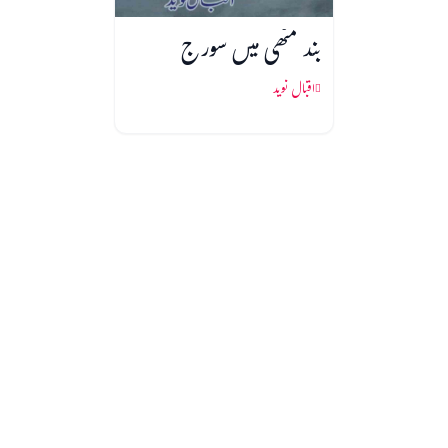
بند مٹھی میں سورج
اقبال نوید