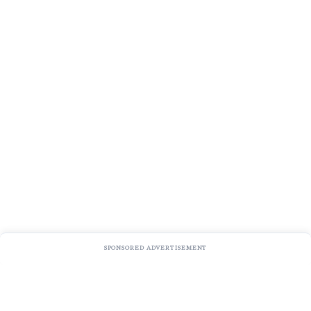
SPONSORED ADVERTISEMENT