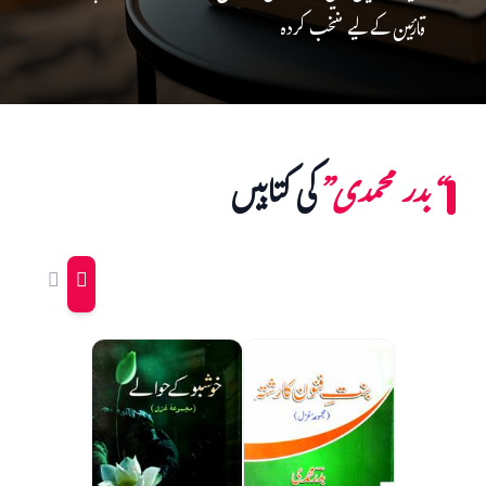
قارئین کے لیے منتخب کردہ
“بدر محمدی”
کی کتابیں