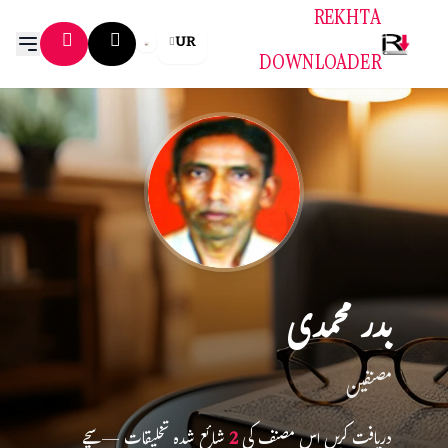
REKHTA
UR
DOWNLOADER
بدر محمدی
مصنفین
دریافت کریں اس مصنف کی
2
شائع شدہ تخلیقات — سچے