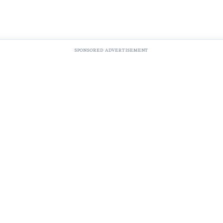
SPONSORED ADVERTISEMENT