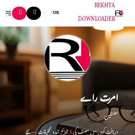
REKHTA
UR
DOWNLOADER
امرت راے
مصنفین
دریافت کریں اس مصنف کی
1
شائع شدہ تخلیقات — سچے