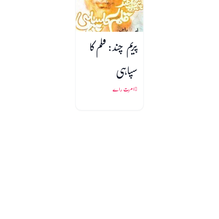
پریم چند: قلم کا
سپاہی
امرت راے