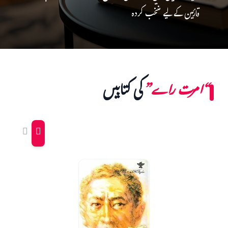
قارئین کے لیے منتخب کردہ
“امرت راے”
کی کتابیں