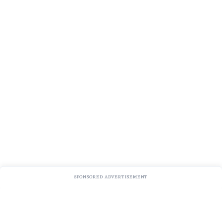
SPONSORED ADVERTISEMENT