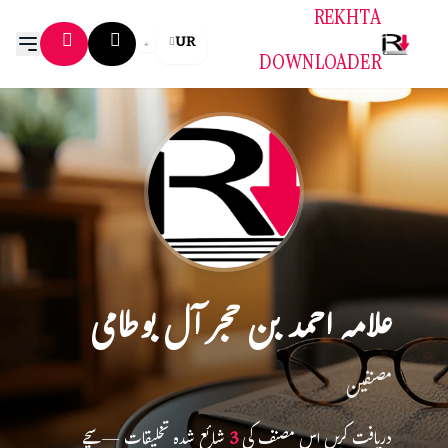
REKHTA
UR
DOWNLOADER
علامہ احمد بن حجر آل بوطامی
مصنفین
دریافت کریں اس مصنف کی
3
شائع شدہ تخلیقات — سچے