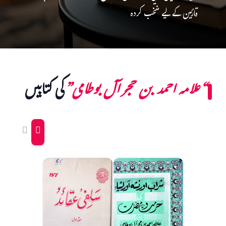
قارئین کے لیے منتخب کردہ
“علامہ احمد بن حجر آل بوطامی”
کی کتابیں