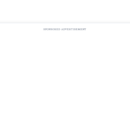
SPONSORED ADVERTISEMENT