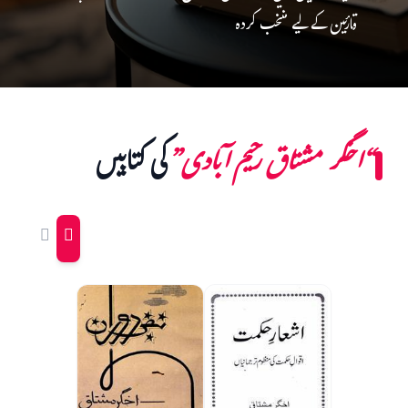
قارئین کے لیے منتخب کردہ
“اخگر مشتاق رحیم آبادی”
کی کتابیں