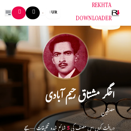
REKHTA
UR
DOWNLOADER
اخگر مشتاق رحیم آبادی
مصنفین
دریافت کریں اس مصنف کی
5
شائع شدہ تخلیقات — سچے