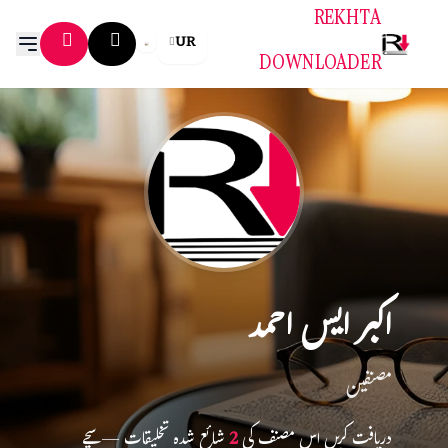
REKHTA
UR
DOWNLOADER
اکبر ایس احمد
مصنفین
دریافت کریں اس مصنف کی
2
شائع شدہ تخلیقات — سچے