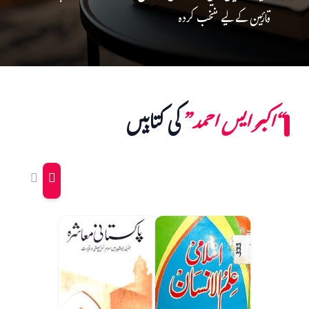
قارئین کے لیے منتخب کردہ
“اکبر ایس احمد”
کی کتابیں