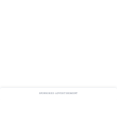
SPONSORED ADVERTISEMENT