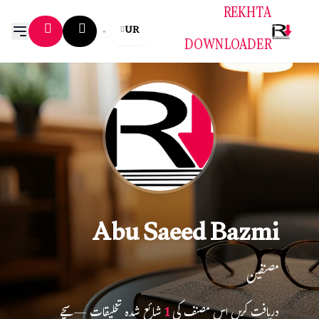
REKHTA
UR
DOWNLOADER
Abu Saeed Bazmi
مصنفین
دریافت کریں اس مصنف کی
1
شائع شدہ تخلیقات — سچے