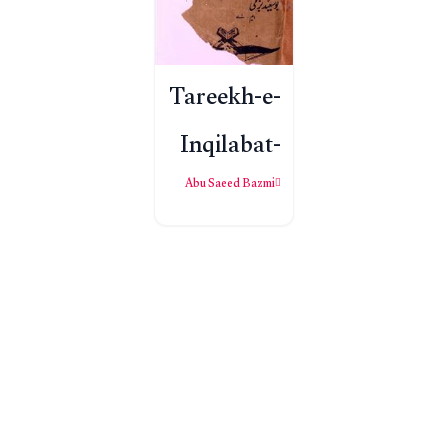
Tareekh-e-
Inqilabat-
e-Alam
Abu Saeed Bazmi