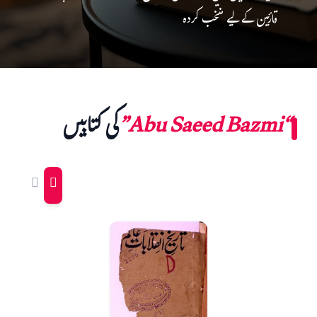
قارئین کے لیے منتخب کردہ
“Abu Saeed Bazmi”
کی کتابیں