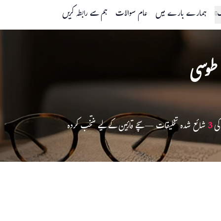
گ
ہمارے بارے میں
عام سوالات
ہم سے رابطہ کریں
 طوسی
کی
3
شائع شدہ تخلیقات — سچے قارئین کے لیے منتخب کردہ