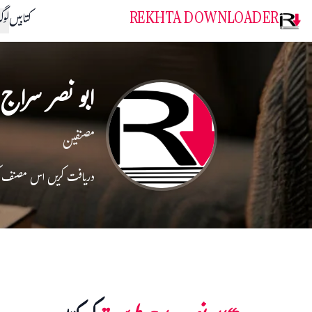
REKHTA DOWNLOADER
کتابیں
لو
ابو نصر سراج
مصنفین
دریافت کریں اس مصنف 