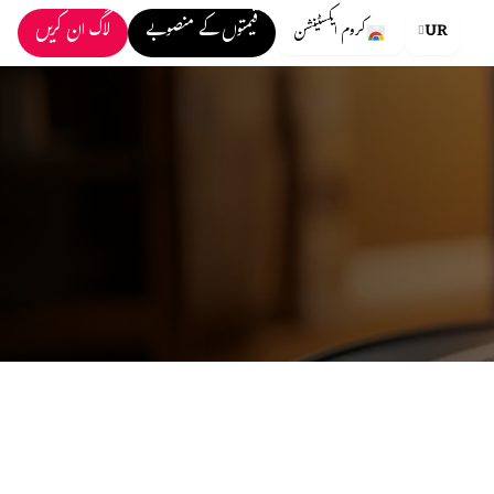
قیمتوں کے منصوبے
لاگ ان کریں
UR
کروم ایکسٹینشن