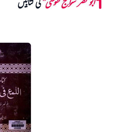
“ابو نصر سراج طوسی”
کی کتابیں