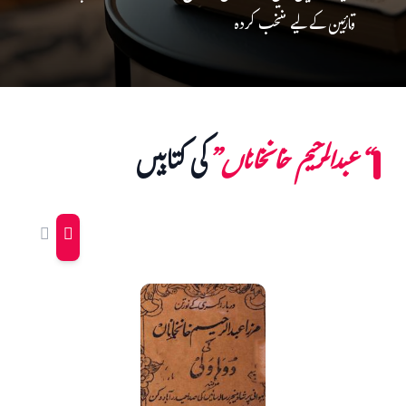
قارئین کے لیے منتخب کردہ
“عبدالرحیم خانخاناں”
کی کتابیں