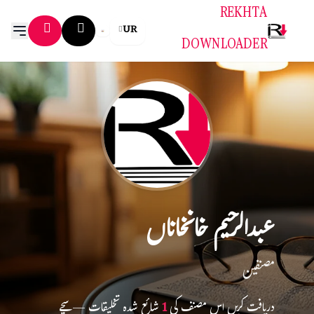
REKHTA
UR
DOWNLOADER
عبدالرحیم خانخاناں
مصنفین
دریافت کریں اس مصنف کی
1
شائع شدہ تخلیقات — سچے