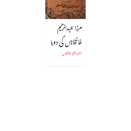
مرزا عبدالرحیم
خانخاناں کی دوہا
ولی
عبدالرحیم خانخاناں