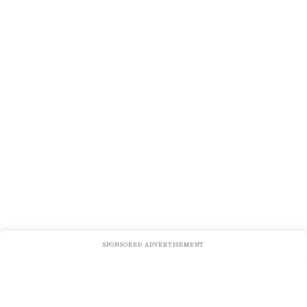
SPONSORED ADVERTISEMENT