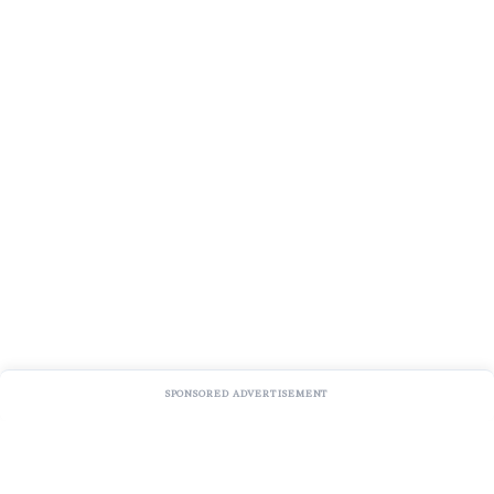
SPONSORED ADVERTISEMENT