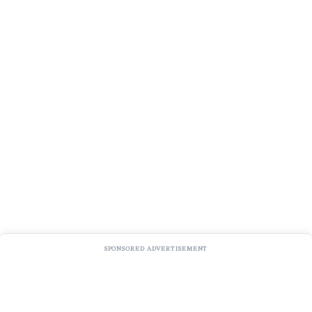
SPONSORED ADVERTISEMENT