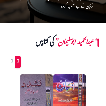
قارئین کے لیے منتخب کردہ
“عبدالحمید ابوسلیمان”
کی کتابیں