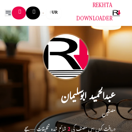
REKHTA
UR
DOWNLOADER
عبدالحمید ابوسلیمان
مصنفین
دریافت کریں اس مصنف کی
2
شائع شدہ تخلیقات — سچے