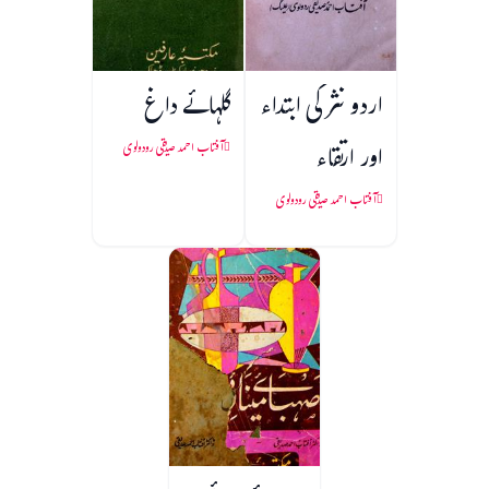
اردو نثر کی ابتداء
گلہائے داغ
اور ارتقاء
آفتاب احمد صدیقی رودولوی
آفتاب احمد صدیقی رودولوی