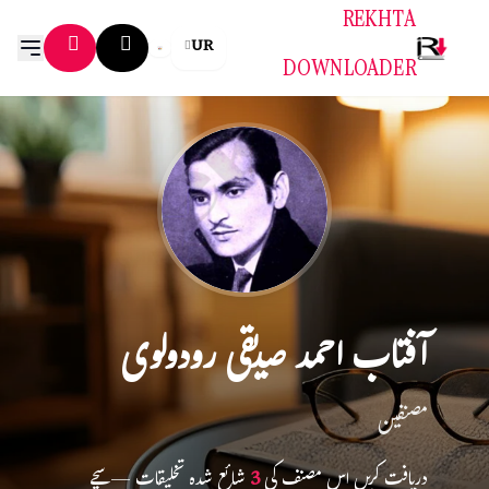
REKHTA
UR
DOWNLOADER
آفتاب احمد صدیقی رودولوی
مصنفین
دریافت کریں اس مصنف کی
3
شائع شدہ تخلیقات — سچے