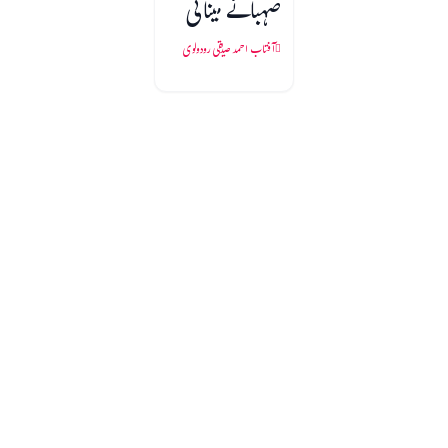
صہبائے مینائی
آفتاب احمد صدیقی رودولوی