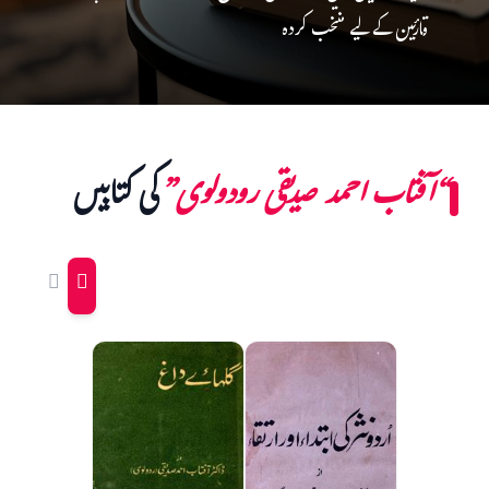
قارئین کے لیے منتخب کردہ
“آفتاب احمد صدیقی رودولوی”
کی کتابیں