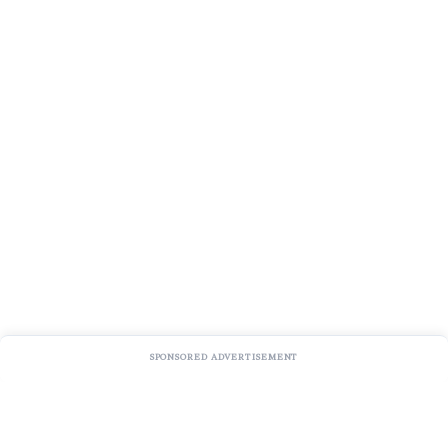
SPONSORED ADVERTISEMENT