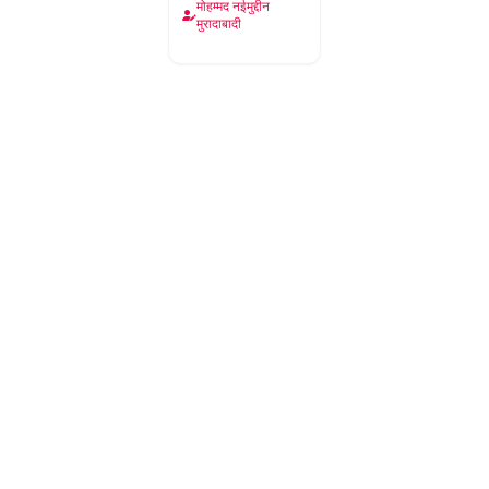
मोहम्मद नईमुद्दीन
मुरादाबादी