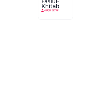
Faslul-
Khitab
अब्दुल लतीफ़