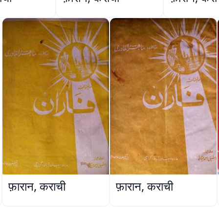
फ़ारान, कराची
फ़ारान, कराची