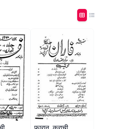
ची
फ़ारान, कराची