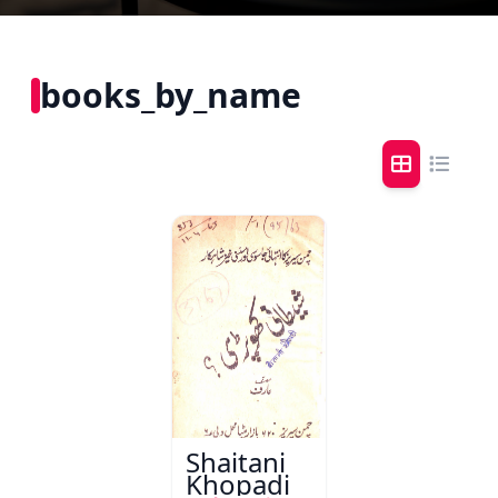
books_by_name
Shaitani
Khopadi