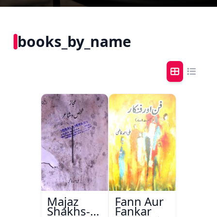
books_by_name
Majaz
Fann Aur
Shakhs-o-
Fankar