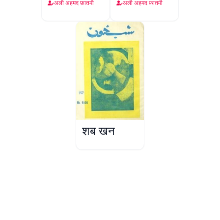
Shayar
अली अहमद फ़ातमी
अली अहमद फ़ातमी
शब ख़ून