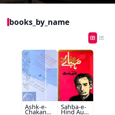
books_by_name
Ashk-e-
Sahba-e-
Chakan
Hind Aur