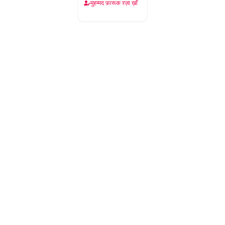
मुहम्मद फ़ारूक रज़ा ख़ाँ