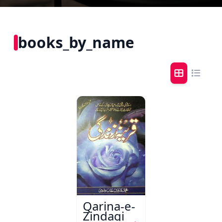
books_by_name
Qarina-e-
Zindagi