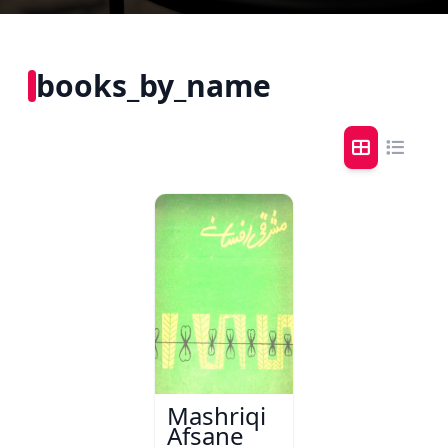
books_by_name
Mashriqi
Afsane