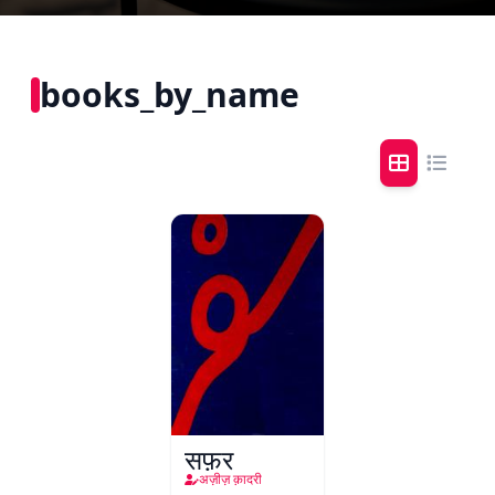
books_by_name
सफ़र
अज़ीज़ क़ादरी