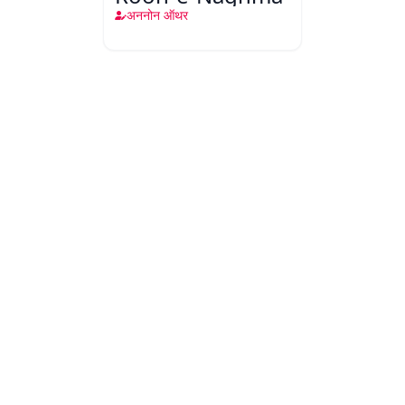
अननोन ऑथर