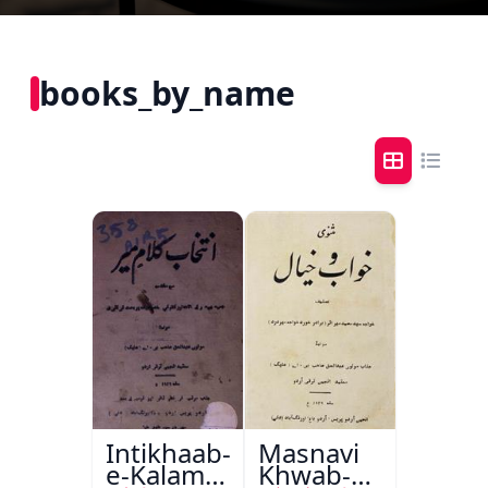
books_by_name
Intikhaab-
Masnavi
e-Kalam-
Khwab-o-