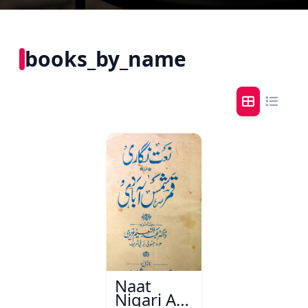
books_by_name
Naat
Nigari Aur