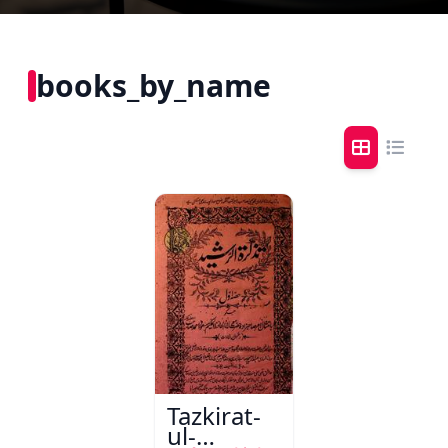
books_by_name
Tazkirat-
ul-