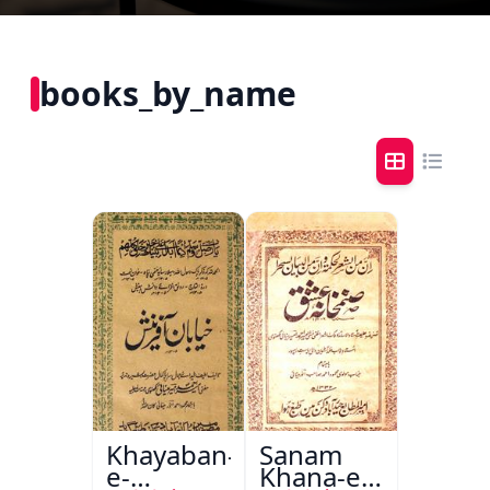
books_by_name
Khayaban-
Sanam
e-
Khana-e-