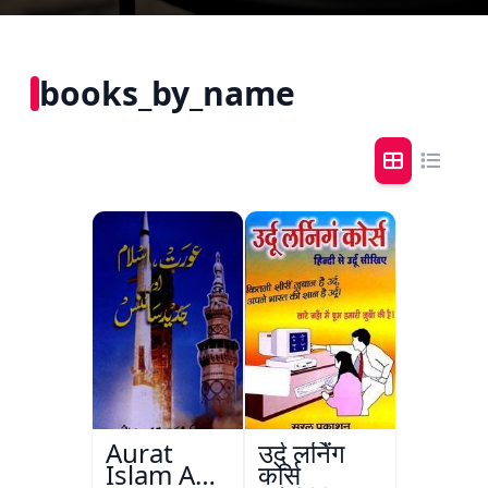
books_by_name
Aurat
उर्दू लर्निंग
Islam Aur
कोर्स