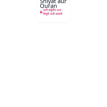
Shiyat aur
Quran
अली शर्फ़ुद्दीन अल-
मौसुवी अली आबादी