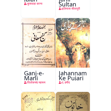
Sultan
कुशवाहा कान्त
इलियास सीतापुरी
Ganj-e-
Jahannam
Mani
Ke Pujari
तिलोकचंद महरूम
ए. हमीद