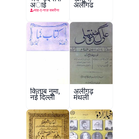
अाई
अलीगढ़
माह-ए-नाज़ सबरीना
किताब नुमा,
अलीगढ़
नई दिल्ली
मंथली