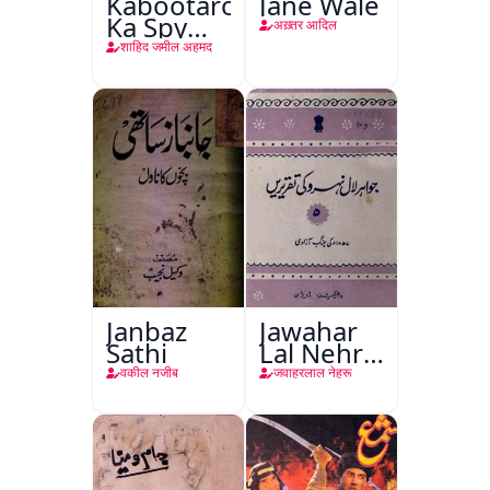
Kabootaron
Jane Wale
Ka Spy
अख़्तर आदिल
Plan
शाहिद जमील अहमद
Janbaz
Jawahar
Sathi
Lal Nehru
Ki
वकील नजीब
जवाहरलाल नेहरू
Taqreeren
(Jang-e-
Azadi)