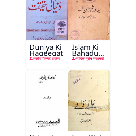
Duniya Ki
Islam Ki
Haqeeqat
Bahadur
Shahzadiyan
हकीम मोहम्मद अख़्तर
सादिक़ हुसैन सरधनवी