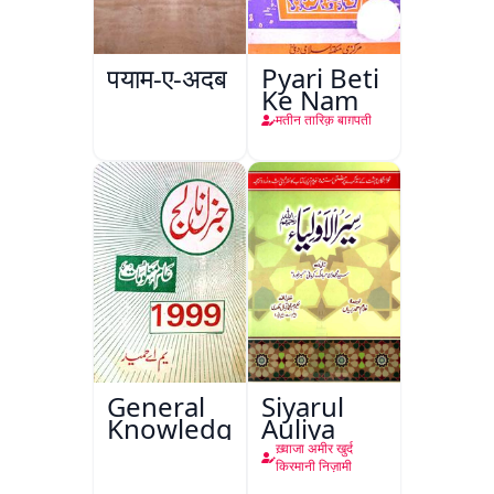
पयाम-ए-अदब
Pyari Beti
Ke Nam
मतीन तारिक़ बाग़पती
General
Siyarul
Knowledge
Auliya
ख़्वाजा अमीर खुर्द
किरमानी निज़ामी