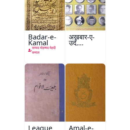
Badar-e-
अख़बार-ए-
Kamal
उर्दू,
इस्लामाबाद
सय्यद मोहम्मद मेहदी
कमाल
League
Amal-e-