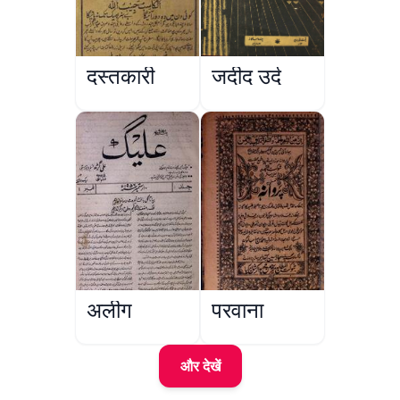
दस्तकारी
जदीद उर्दू
अलीग
परवाना
और देखें