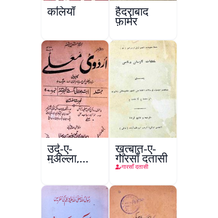
कलियाँ
हैदराबाद
फ़ार्मर
उर्दू-ए-
ख़ुत्बात-ए-
मुअल्ला,
गारसाँ दतासी
कानपुर
गारसाँ दतासी