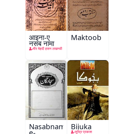
आइना-ए
Maktoob
नसब नामा
मीर मेहदी हसन लखनवी
Nasabnama-
Bijuka
e-
सुरेंद्र प्रकाश