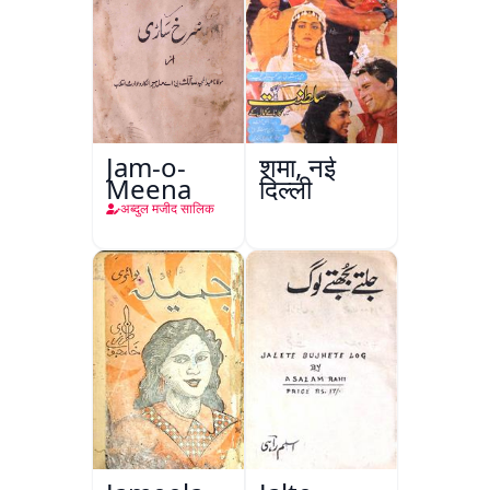
Jam-o-
शमा, नई
Meena
दिल्ली
अब्दुल मजीद सालिक