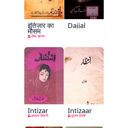
इंतिज़ार का
Dajjal
मौसम
दीबा ख़ानम
Intizar
Intizaar
इफ़्फ़त मोहानी
मुज़्तर हाश्मी