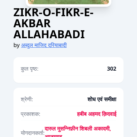
ZIKR-O-FIKR-E-
AKBAR
ALLAHABADI
by
अब्दुल माजिद दरियाबादी
कुल पृष्ठ:
302
श्रेणी:
शोध एवं समीक्षा
प्रकाशक:
हबीब अहमद क़िदवाई
दारुल मुसन्निफ़ीन शिबली अकादमी,
योगदानकर्ता:
आज़मगढ़