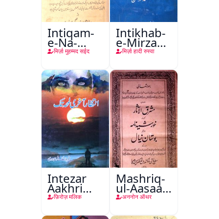
Intiqam-
Intikhab-
e-Na-
e-Mirza
Tamam
Hadi
मिर्ज़ा मुहम्मद सईद
मिर्ज़ा हादी रुस्वा
Ruswa
Intezar
Mashriq-
Aakhri
ul-Aasaar
Lamha
Tarjuma
फ़िरोज़ मलिक
अननोन ऑथर
Tak
Khursheed
Naama