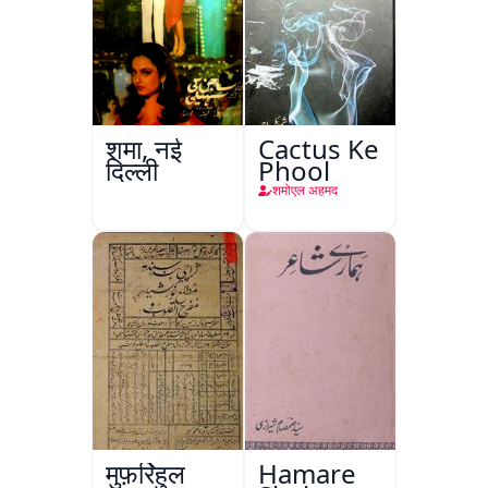
शमा, नई
Cactus Ke
दिल्ली
Phool
शमोएल अहमद
मुफ़र्रिहुल
Hamare