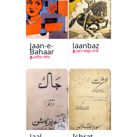
Jaan-e-
Jaanbaz
Bahaar
ख़ान महबूब तरज़ी
आदिल रशीद
Jaal
Ishrat