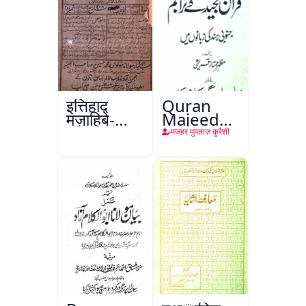
इत्तिहाद
Quran
मज़ाहिबे-
Majeed
आलम, रंगून
Ke
मजहर मुमताज़ कुरैशी
Tarajim