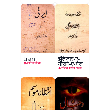
Irani
इंतिज़ार-ए-
मौसम-ए-गुल
फ़ातिमा मोबीन
रज़िया फ़सीह अहमद