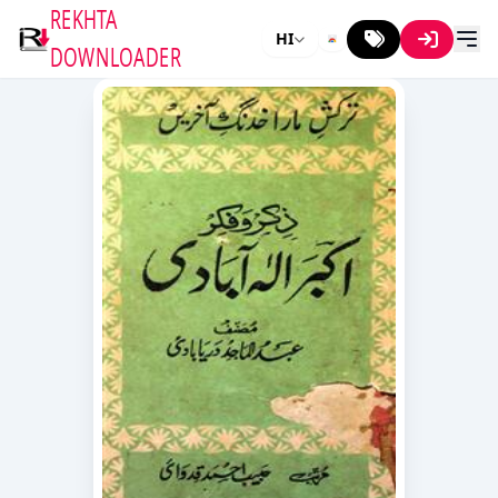
REKHTA
HI
DOWNLOADER