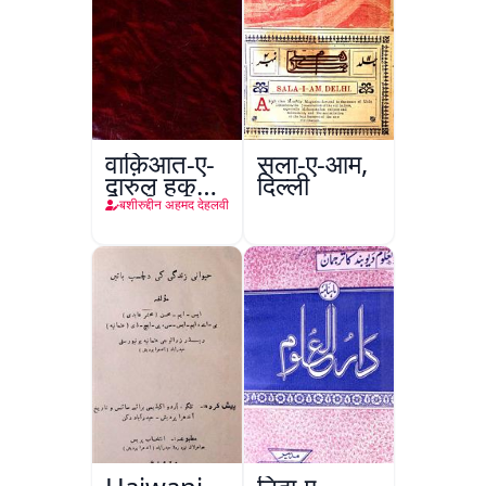
वाक़िआत-ए-
सला-ए-आम,
दारुल हुकूमत
दिल्ली
दिल्ली
बशीरुद्दीन अहमद देहलवी