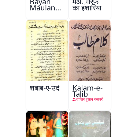
Bayan
मअारिफ़
Maulana
का इशारिया
Abul
Kalam
Azad
शबाब-ए-उर्दू
Kalam-e-
Talib
तालिब हुसान बसावरी