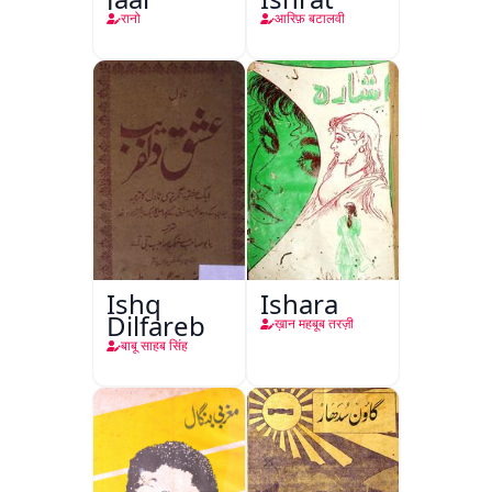
रानो
आरिफ़ बटालवी
Ishq
Ishara
Dilfareb
ख़ान महबूब तरज़ी
बाबू साहब सिंह