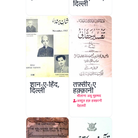
दिल्ली
शान-ए-हिंद,
तफ़्सीर-ए
दिल्ली
हक़्क़ानी
मौलाना अबू मुहम्मद
अब्दुल हक़ हक्क़ानी
देहलवी