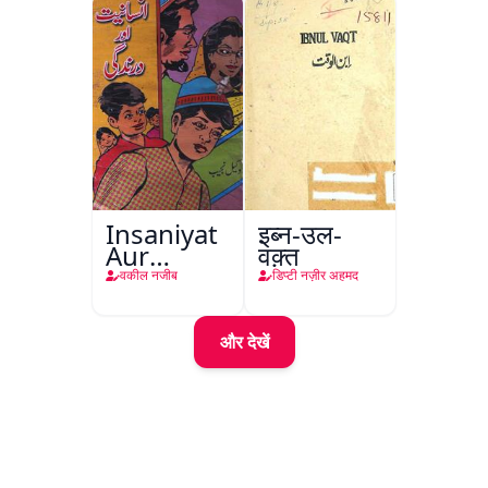
Bostan-e-
Khayaal
Insaniyat
इब्न-उल-
Aur
वक़्त
Darindagi
वकील नजीब
डिप्टी नज़ीर अहमद
और देखें