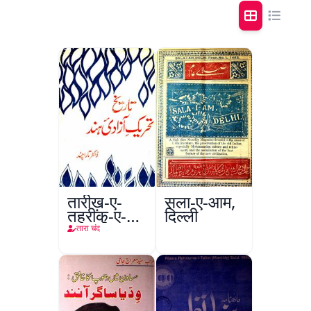
तारीख़-ए-
सला-ए-आम,
तहरीक-ए-
दिल्ली
आज़ादी-ए-
तारा चंद
हिंद